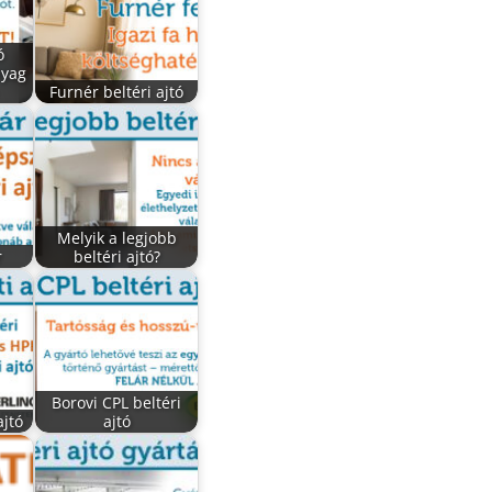
ó
nyag
Furnér beltéri ajtó
Melyik a legjobb
r
beltéri ajtó?
Borovi CPL beltéri
ajtó
ajtó