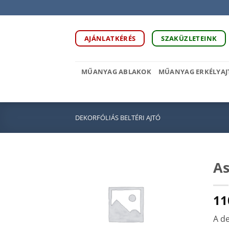
Skip
to
content
AJÁNLATKÉRÉS
SZAKÜZLETEINK
MŰANYAG ABLAKOK
MŰANYAG ERKÉLYAJ
DEKORFÓLIÁS BELTÉRI AJTÓ
As
11
A de