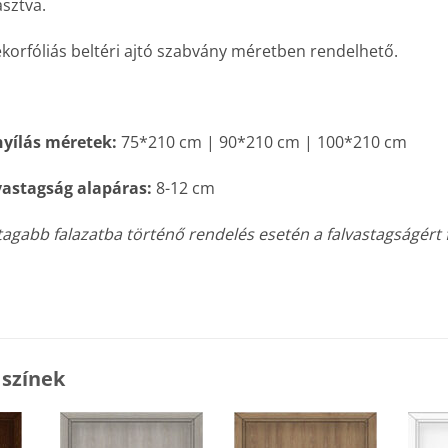
sztva.
korfóliás beltéri ajtó szabvány méretben rendelhető.
nyílás méretek:
75*210 cm | 90*210 cm | 100*210 cm
vastagság alapáras:
8-12 cm
agabb falazatba történő rendelés esetén a falvastagságért fel
 színek