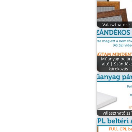
Választható sz
Műanyag bejára
ajtó | Szándék
károkozás
Választható sz