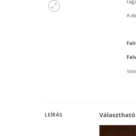
raga
A de
Fal
Fal
Vast
Választható
LEÍRÁS