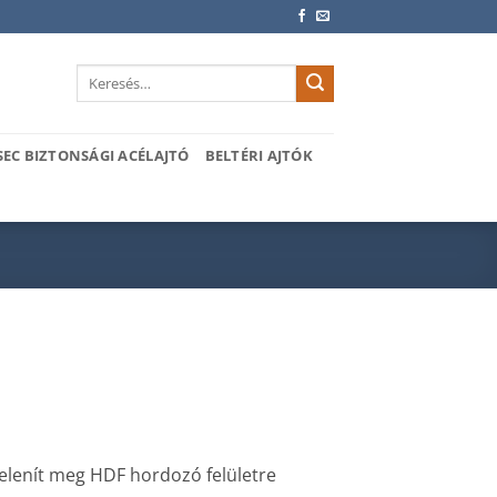
Keresés
a
következőre:
SEC BIZTONSÁGI ACÉLAJTÓ
BELTÉRI AJTÓK
 jelenít meg HDF hordozó felületre