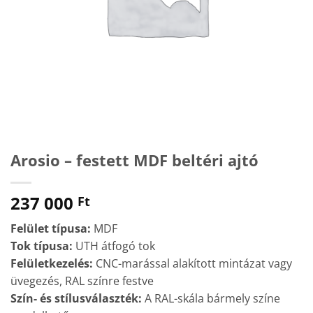
Arosio – festett MDF beltéri ajtó
237 000
Ft
Felület típusa:
MDF
Tok típusa:
UTH átfogó tok
Felületkezelés:
CNC-marással alakított mintázat vagy
üvegezés, RAL színre festve
Szín- és stílusválaszték:
A RAL-skála bármely színe