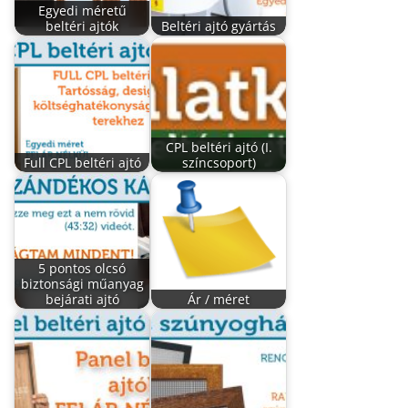
Egyedi méretű
beltéri ajtók
Beltéri ajtó gyártás
CPL beltéri ajtó (I.
Full CPL beltéri ajtó
színcsoport)
5 pontos olcsó
biztonsági műanyag
bejárati ajtó
Ár / méret