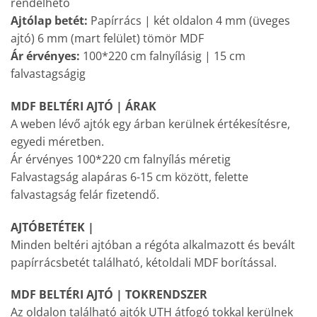
rendelhető
Ajtólap betét:
Papírrács | két oldalon 4 mm (üveges
ajtó) 6 mm (mart felület) tömör MDF
Ár érvényes:
100*220 cm falnyílásig | 15 cm
falvastagságig
MDF BELTÉRI AJTÓ | ÁRAK
A weben lévő ajtók egy árban kerülnek értékesítésre,
egyedi méretben.
Ár érvényes 100*220 cm falnyílás méretig
Falvastagság alapáras 6-15 cm között, felette
falvastagság felár fizetendő.
AJTÓBETÉTEK |
Minden beltéri ajtóban a régóta alkalmazott és bevált
papírrácsbetét található, kétoldali MDF borítással.
MDF BELTÉRI AJTÓ | TOKRENDSZER
Az oldalon található ajtók UTH átfogó tokkal kerülnek