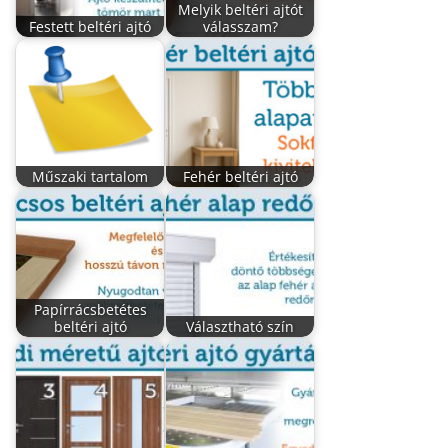
Melyik beltéri ajtót
Festett beltéri ajtó
válasszam?
Műszaki tartalom
Fehér beltéri ajtó
Papírrácsbetétes
beltéri ajtó
Választható szín