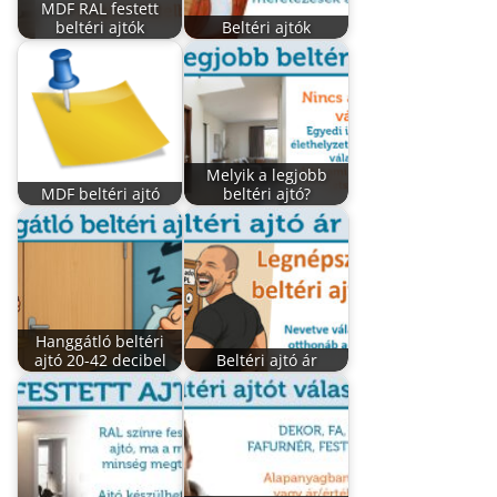
MDF RAL festett
beltéri ajtók
Beltéri ajtók
Melyik a legjobb
MDF beltéri ajtó
beltéri ajtó?
Hanggátló beltéri
ajtó 20-42 decibel
Beltéri ajtó ár