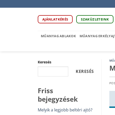
Skip
to
content
AJÁNLATKÉRÉS
SZAKÜZLETEINK
MŰANYAG ABLAKOK
MŰANYAG ERKÉLYAJ
MŰ
Keresés
M
KERESÉS
PO
Friss
bejegyzések
Melyik a legjobb beltéri ajtó?