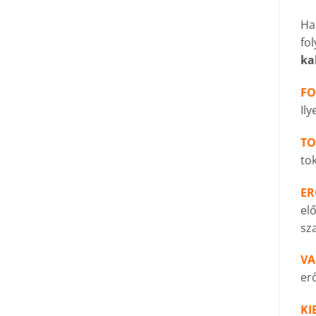
Ha 
fol
ka
FO
Ily
TO
to
ER
elő
sz
VA
er
KI