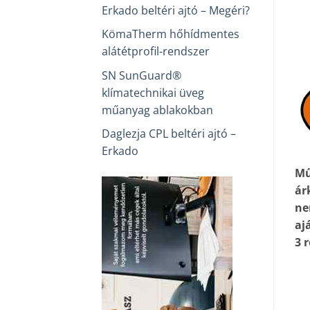
Erkado beltéri ajtó – Megéri?
KömaTherm hőhídmentes
alátétprofil-rendszer
SN SunGuard®
klímatechnikai üveg
műanyag ablakokban
Daglezja CPL beltéri ajtó –
Erkado
Mű
ár
ne
aj
3 