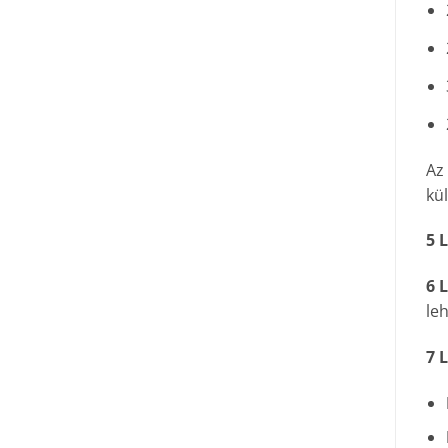
Az
kü
5 
6 
le
7 