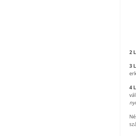
2 
3 
erk
4 
vál
nyí
Né
sz