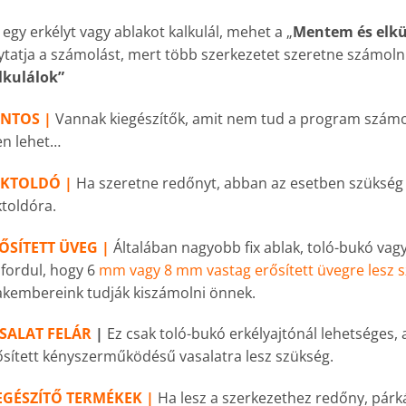
egy erkélyt vagy ablakot kalkulál, mehet a „
Mentem és elkü
ytatja a számolást, mert több szerkezetet szeretne számolni, 
lkulálok”
NTOS |
Vannak kiegészítők, amit nem tud a program számol
en lehet…
KTOLDÓ |
Ha szeretne redőnyt, abban az esetben szükség l
ktoldóra.
ŐSÍTETT ÜVEG |
Általában nagyobb fix ablak, toló-bukó vag
fordul, hogy 6
mm vagy 8 mm vastag erősített üvegre lesz 
akembereink tudják kiszámolni önnek.
SALAT FELÁR
|
Ez csak toló-bukó erkélyajtónál lehetséges,
ősített kényszerműködésű vasalatra lesz szükség.
EGÉSZÍTŐ TERMÉKEK |
Ha lesz a szerkezethez redőny, párká