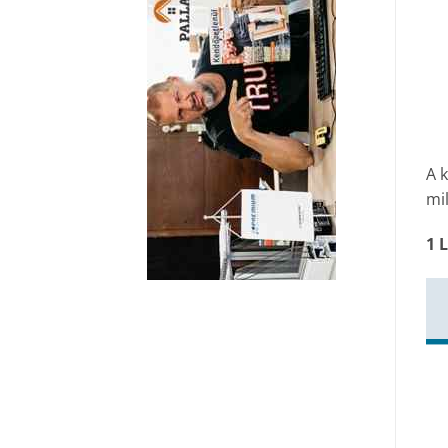
A k
mil
1 