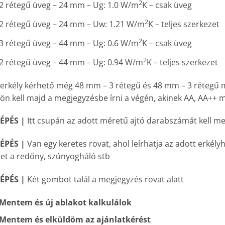
2
2 rétegű üveg – 24 mm – Ug: 1.0 W/m
K – csak üveg
2
2 rétegű üveg – 24 mm – Uw: 1.21 W/m
K – teljes szerkezet
2
3 rétegű üveg – 44 mm – Ug: 0.6 W/m
K – csak üveg
2
2 rétegű üveg – 44 mm – Ug: 0.94 W/m
K – teljes szerkezet
 erkély kérhető még 48 mm – 3 rétegű és 48 mm – 3 rétegű 
lön kell majd a megjegyzésbe írni a végén, akinek AA, AA++ 
LÉPÉS |
Itt csupán az adott méretű ajtó darabszámát kell meg
LÉPÉS |
Van egy keretes rovat, ahol leírhatja az adott erkélyh
het a redőny, szúnyogháló stb
LÉPÉS |
Két gombot talál a megjegyzés rovat alatt
Mentem és új ablakot kalkulálok
Mentem és elküldöm az ajánlatkérést