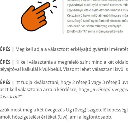
LÉPÉS |
Meg kell adja a választott erkélyajtó gyártási méret
LÉPÉS |
Ki kell választania a megfelelő színt mind a két oldal
élyajtóval kalkulál kívül-belül. Viszont lehet választani kívül s
LÉPÉS |
Itt tudja kiválasztani, hogy 2 rétegű vagy 3 rétegű üv
aszt kell választania arra a kérdésre, hogy
„3 rétegű üveggel
lászárót?”
zzük most meg a két üvegezés Ug (üveg) szigetelőképességét
ámolt hőszigetelési értéket (Uw), ami a legfontosabb.