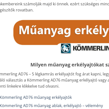
akembereink számolják majd ki önnek. ezért szükséges mind
egészítők rovatban.
Milyen műanyag erkélyajtókat s
mmerling AD76 – 5 légkamrás erkélyajtót fog árat kapni, legy
váló választás a Kömmerling AD76 műanyag erkélyajtó vagy a
enti linkekre klikkelve tud olvasni.
Kömmerling AD76 műanyag erkélyajtók
Kömmerling AD76 műanyag ablak, erkélyajtó – vélemény