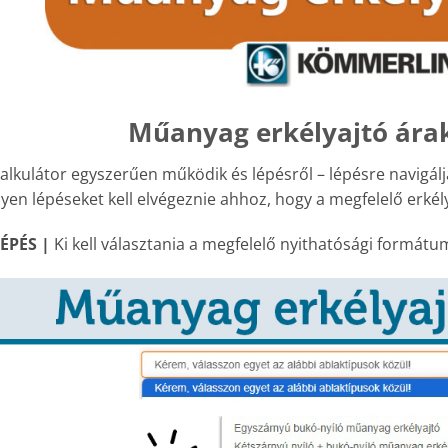
Műanyag erkélyajtó ára
alkulátor egyszerűen működik és lépésről – lépésre navigálj
yen lépéseket kell elvégeznie ahhoz, hogy a megfelelő erkél
LÉPÉS |
Ki kell választania a megfelelő nyithatósági formátu