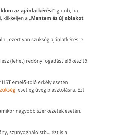
ldöm az ajánlatkérést”
gomb, ha
klikkeljen a „
Mentem és új ablakot
ni, ezért van szükség ajánlatkérésre.
esz (lehet) redőny fogadást előkészítő
y HST emelő-toló erkély esetén
szükség
, esetleg üveg blasztolásra. Ezt
 amikor nagyobb szerkezetek esetén,
ny, szúnyogháló stb… ezt is a