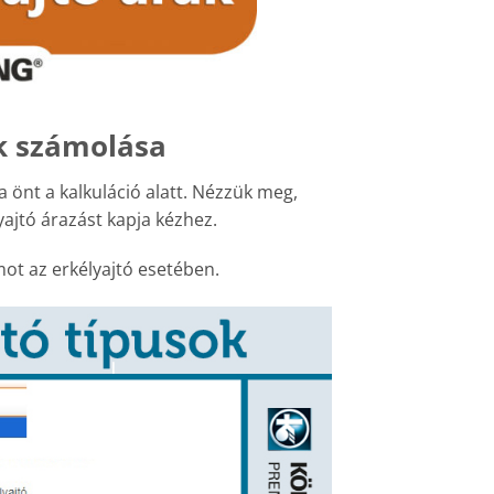
k számolása
a önt a kalkuláció alatt. Nézzük meg,
yajtó árazást kapja kézhez.
mot az erkélyajtó esetében.