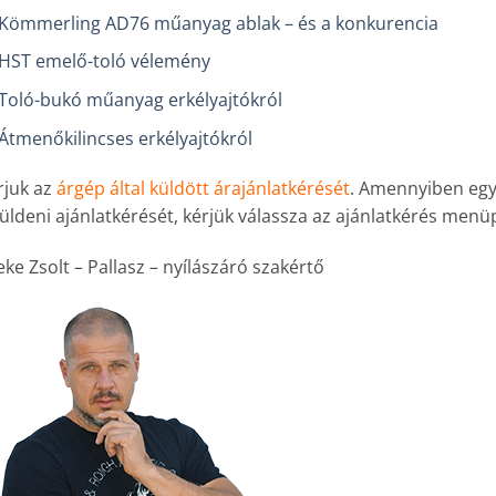
Kömmerling AD76 műanyag ablak – és a konkurencia
HST emelő-toló vélemény
Toló-bukó műanyag erkélyajtókról
Átmenőkilincses erkélyajtókról
rjuk az
árgép által küldött árajánlatkérését
. Amennyiben eg
küldeni ajánlatkérését, kérjük válassza az ajánlatkérés men
ke Zsolt – Pallasz – nyílászáró szakértő