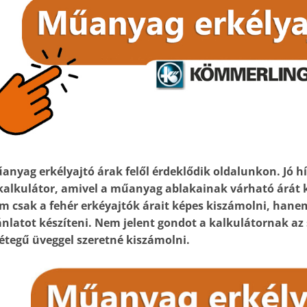
anyag erkélyajtó árak felől érdeklődik oldalunkon. Jó hí
kalkulátor, amivel a műanyag ablakainak várható árát k
m csak a fehér erkéyajtók árait képes kiszámolni, hanem 
ánlatot készíteni. Nem jelent gondot a kalkulátornak az 
rétegű üveggel szeretné kiszámolni.