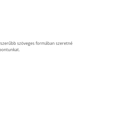
yszerűbb szöveges formában szeretné
üpontunkat.