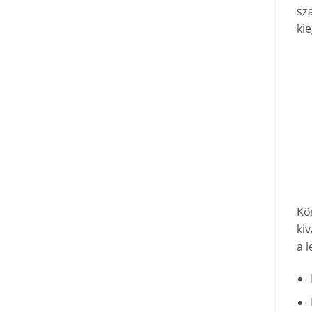
sz
ki
Kö
ki
a l