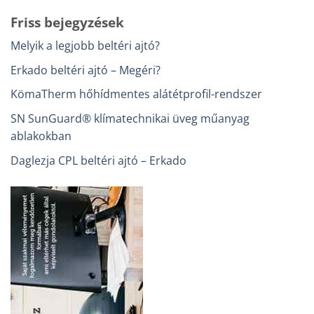
Friss bejegyzések
Melyik a legjobb beltéri ajtó?
Erkado beltéri ajtó – Megéri?
KömaTherm hőhídmentes alátétprofil-rendszer
SN SunGuard® klímatechnikai üveg műanyag
ablakokban
Daglezja CPL beltéri ajtó – Erkado