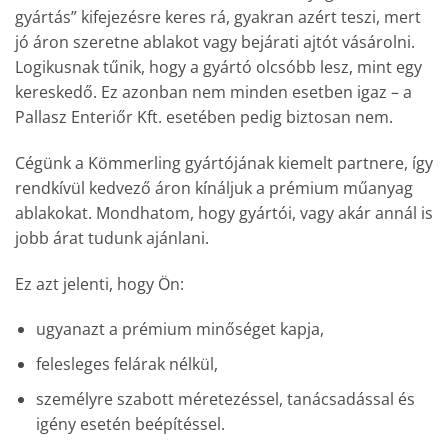
gyártás” kifejezésre keres rá, gyakran azért teszi, mert
jó áron szeretne ablakot vagy bejárati ajtót vásárolni.
Logikusnak tűnik, hogy a gyártó olcsóbb lesz, mint egy
kereskedő. Ez azonban nem minden esetben igaz – a
Pallasz Enteriőr Kft. esetében pedig biztosan nem.
Cégünk a Kömmerling gyártójának kiemelt partnere, így
rendkívül kedvező áron kínáljuk a prémium műanyag
ablakokat. Mondhatom, hogy gyártói, vagy akár annál is
jobb árat tudunk ajánlani.
Ez azt jelenti, hogy Ön:
ugyanazt a prémium minőséget kapja,
felesleges felárak nélkül,
személyre szabott méretezéssel, tanácsadással és
igény esetén beépítéssel.