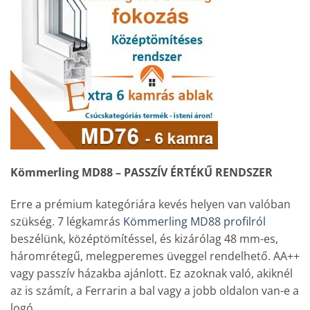
Kömmerling MD88 – PASSZÍV ÉRTÉKŰ RENDSZER
Erre a prémium kategóriára kevés helyen van valóban
szükség. 7 légkamrás
Kömmerling MD88 profilról
beszélünk, középtömítéssel, és kizárólag 48 mm-es,
háromrétegű, melegperemes üveggel rendelhető. AA++
vagy passzív házakba ajánlott. Ez azoknak való, akiknél
az is számít, a Ferrarin a bal vagy a jobb oldalon van-e a
logó.