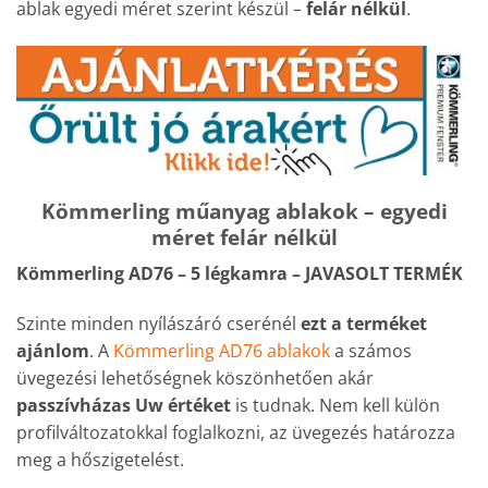
ablak egyedi méret szerint készül –
felár nélkül
.
Kömmerling műanyag ablakok – egyedi
méret felár nélkül
Kömmerling AD76 – 5 légkamra – JAVASOLT TERMÉK
Szinte minden nyílászáró cserénél
ezt a terméket
ajánlom
. A
Kömmerling AD76 ablakok
a számos
üvegezési lehetőségnek köszönhetően akár
passzívházas Uw értéket
is tudnak. Nem kell külön
profilváltozatokkal foglalkozni, az üvegezés határozza
meg a hőszigetelést.