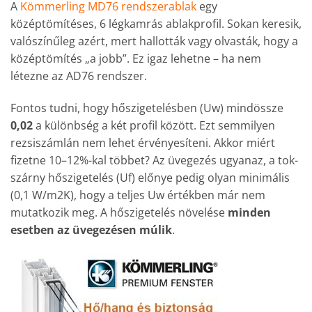
A
Kömmerling MD76 rendszerablak
egy
középtömítéses, 6 légkamrás ablakprofil. Sokan keresik,
valószínűleg azért, mert hallották vagy olvasták, hogy a
középtömítés „a jobb”. Ez igaz lehetne – ha nem
létezne az AD76 rendszer.
Fontos tudni, hogy hőszigetelésben (Uw) mindössze
0,02
a különbség a két profil között. Ezt semmilyen
rezsiszámlán nem lehet érvényesíteni. Akkor miért
fizetne 10–12%-kal többet? Az üvegezés ugyanaz, a tok-
szárny hőszigetelés (Uf) előnye pedig olyan minimális
(0,1 W/m2K), hogy a teljes Uw értékben már nem
mutatkozik meg. A hőszigetelés növelése
minden
esetben az üvegezésen múlik
.