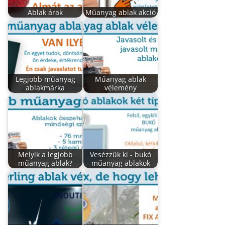
Ablak árak
Műanyag ablak akció
Legjobb műanyag
Műanyag ablak
ablakmárka
vélemény
Melyik a legjobb
Vesézzük ki - bukó
műanyag ablak?
műanyag ablakok