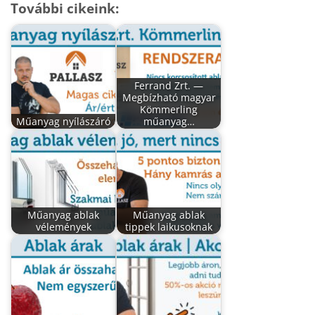
További cikeink:
Ferrand Zrt. —
Megbízható magyar
Kömmerling
Műanyag nyílászáró
műanyag…
Műanyag ablak
Műanyag ablak
vélemények
tippek laikusoknak