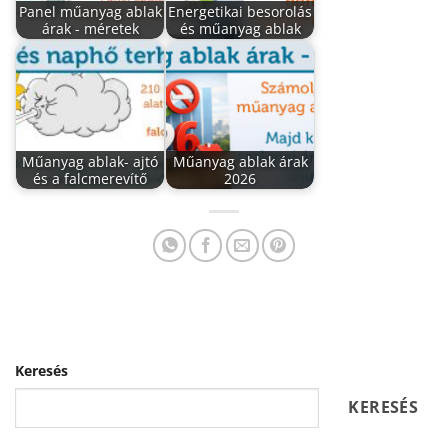
Panel műanyag ablak
Energetikai besorolás
árak - méretek
és műanyag ablak
Műanyag ablak- ajtó
Műanyag ablak árak
és a falcmerevítő
2026
Keresés
KERESÉS