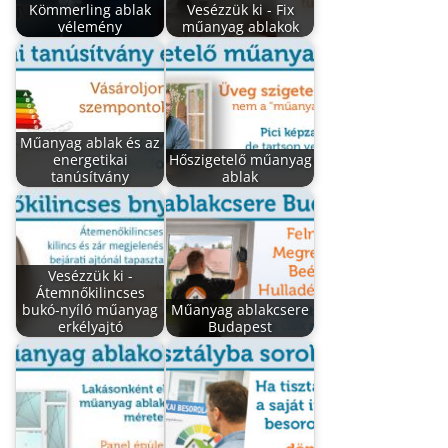
Kömmerling ablak
Vesézzük ki - Fix
vélemény
műanyag ablakok
Műanyag ablak és az
energetikai
Hőszigetelő műanyag
tanúsítvány
ablak
Vesézzük ki -
Átemnőkilincses
bukó-nyíló műanyag
Műanyag ablakcsere
erkélyajtó
Budapest