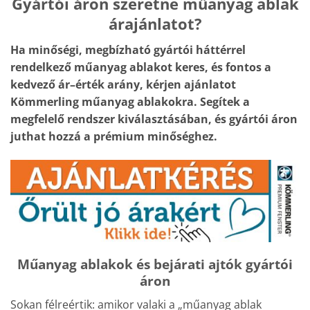
Gyártói áron szeretne műanyag ablak
árajánlatot?
Ha minőségi, megbízható gyártói háttérrel
rendelkező műanyag ablakot keres, és fontos a
kedvező ár–érték arány, kérjen ajánlatot
Kömmerling műanyag ablakokra. Segítek a
megfelelő rendszer kiválasztásában, és gyártói áron
juthat hozzá a prémium minőséghez.
Műanyag ablakok és bejárati ajtók gyártói
áron
Sokan félreértik: amikor valaki a „műanyag ablak