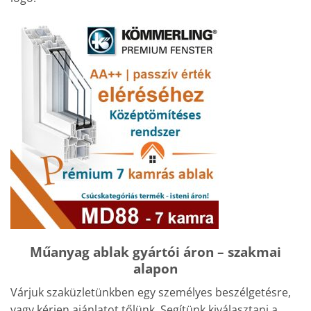
Műanyag ablak gyártói áron – szakmai
alapon
Várjuk szaküzletünkben egy személyes beszélgetésre,
vagy kérjen ajánlatot tőlünk. Segítünk kiválasztani a