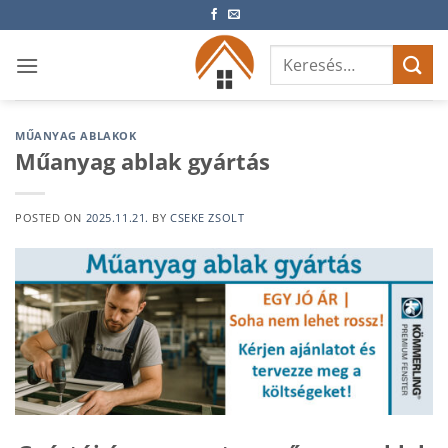
Skip
to
Keresés
content
a
következőre:
MŰANYAG ABLAKOK
Műanyag ablak gyártás
POSTED ON
2025.11.21.
BY
CSEKE ZSOLT