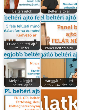
Beltéri ajtók
Beltéri ajtó ár
Erkado beltéri ajtó
felületei
Panel beltéri ajtó
Melyik a legjobb
Hanggátló beltéri
beltéri ajtó?
ajtó 20-42 decibel