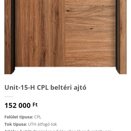
Unit-15-H CPL beltéri ajtó
152 000
Ft
Felület típusa:
CPL
Tok típusa:
UTH átfogó tok