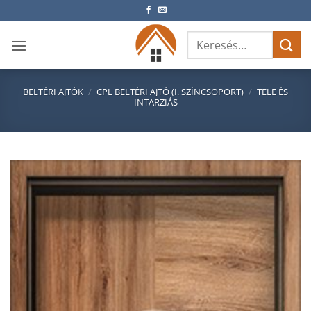
Skip
to
Keresés
content
a
következőre:
BELTÉRI AJTÓK
/
CPL BELTÉRI AJTÓ (I. SZÍNCSOPORT)
/
TELE ÉS
INTARZIÁS