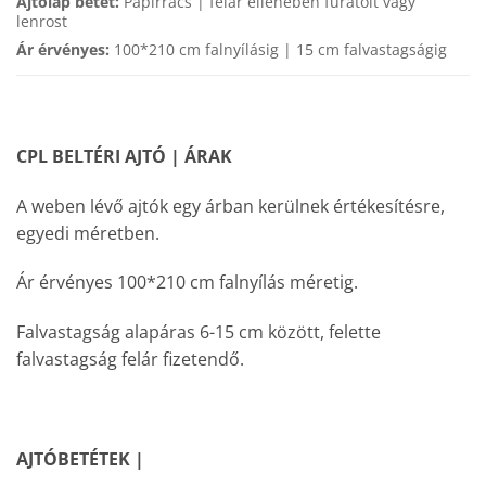
Ajtólap betét:
Papírrács | felár ellenében furatolt vagy
lenrost
Ár érvényes:
100*210 cm falnyílásig | 15 cm falvastagságig
CPL BELTÉRI AJTÓ | ÁRAK
A weben lévő ajtók egy árban kerülnek értékesítésre,
egyedi méretben.
Ár érvényes 100*210 cm falnyílás méretig.
Falvastagság alapáras 6-15 cm között, felette
falvastagság felár fizetendő.
AJTÓBETÉTEK |