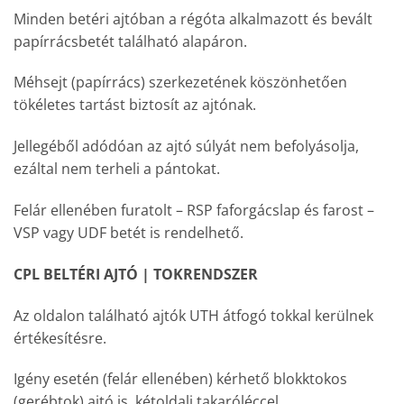
Minden betéri ajtóban a régóta alkalmazott és bevált
papírrácsbetét található alapáron.
Méhsejt (papírrács) szerkezetének köszönhetően
tökéletes tartást biztosít az ajtónak.
Jellegéből adódóan az ajtó súlyát nem befolyásolja,
ezáltal nem terheli a pántokat.
Felár ellenében furatolt – RSP faforgácslap és farost –
VSP vagy UDF betét is rendelhető.
CPL BELTÉRI AJTÓ | TOKRENDSZER
Az oldalon található ajtók UTH átfogó tokkal kerülnek
értékesítésre.
Igény esetén (felár ellenében) kérhető blokktokos
(gerébtok) ajtó is, kétoldali takaróléccel.