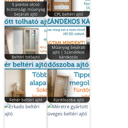
5 pontos olcsó
biztonsági műanyag
bejárati ajtó
CPL beltéri ajtó
Műanyag bejárati
ajtó | Szándékos
Beltéri tolóajtó
károkozás
Fehér beltéri ajtó
Fürdőszoba ajtó