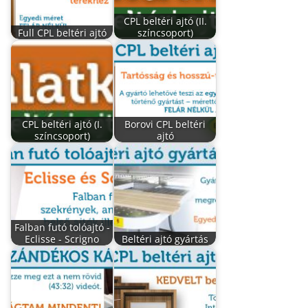
CPL beltéri ajtó (II.
Full CPL beltéri ajtó
színcsoport)
CPL beltéri ajtó (I.
Borovi CPL beltéri
színcsoport)
ajtó
Falban futó tolóajtó -
Eclisse - Scrigno
Beltéri ajtó gyártás