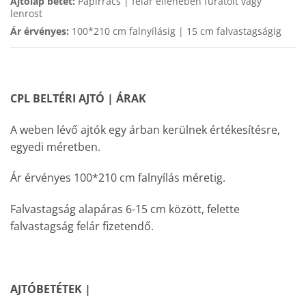
Ajtólap betét:
Papírrács | felár ellenében furatolt vagy
lenrost
Ár érvényes:
100*210 cm falnyílásig | 15 cm falvastagságig
CPL BELTÉRI AJTÓ | ÁRAK
A weben lévő ajtók egy árban kerülnek értékesítésre,
egyedi méretben.
Ár érvényes 100*210 cm falnyílás méretig.
Falvastagság alapáras 6-15 cm között, felette
falvastagság felár fizetendő.
AJTÓBETÉTEK |