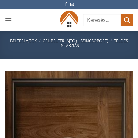
Skip
to
Keresés
content
a
következőre:
BELTÉRI AJTÓK
/
CPL BELTÉRI AJTÓ (I. SZÍNCSOPORT)
/
TELE ÉS
INTARZIÁS