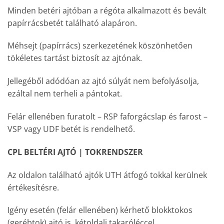
Minden betéri ajtóban a régóta alkalmazott és bevált
papírrácsbetét található alapáron.
Méhsejt (papírrács) szerkezetének köszönhetően
tökéletes tartást biztosít az ajtónak.
Jellegéből adódóan az ajtó súlyát nem befolyásolja,
ezáltal nem terheli a pántokat.
Felár ellenében furatolt – RSP faforgácslap és farost –
VSP vagy UDF betét is rendelhető.
CPL BELTÉRI AJTÓ | TOKRENDSZER
Az oldalon található ajtók UTH átfogó tokkal kerülnek
értékesítésre.
Igény esetén (felár ellenében) kérhető blokktokos
(gerébtok) ajtó is, kétoldali takaróléccel.