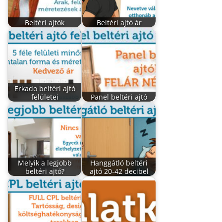
Beltéri ajtók
Beltéri ajtó ár
Erkado beltéri ajtó
felületei
Panel beltéri ajtó
Melyik a legjobb
Hanggátló beltéri
beltéri ajtó?
ajtó 20-42 decibel