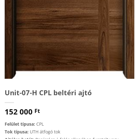
Unit-07-H CPL beltéri ajtó
152 000
Ft
Felület típusa:
CPL
Tok típusa:
UTH átfogó tok