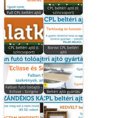
CPL beltéri ajtó (II.
Full CPL beltéri ajtó
színcsoport)
CPL beltéri ajtó (I.
Borovi CPL beltéri
színcsoport)
ajtó
Falban futó tolóajtó -
Eclisse - Scrigno
Beltéri ajtó gyártás