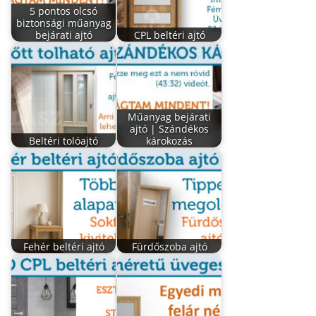
5 pontos olcsó
biztonsági műanyag
bejárati ajtó
CPL beltéri ajtó
Műanyag bejárati
ajtó | Szándékos
Beltéri tolóajtó
károkozás
Fehér beltéri ajtó
Fürdőszoba ajtó