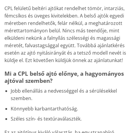
CPL felületű beltéri ajtókat rendelhet tömör, intarziás,
fémcsíkos és üveges kivitelekben. A belső ajtók egyedi
méretben rendelhetők, felár nélkül, a meghatározott
mérettartományon belül. Nincs más teendője, mint
elküldeni nekünk a falnyílás szélességi és magassági
méretét, falvastagsággal együtt. Továbbá ajánlatkérés
esetén az ajtó nyitásirányát és a tetsző modell nevét is
küldje el. Ezt követően küldjük önnek az ajánlatunkat!
Mi a CPL belső ajtó előnye, a hagyományos
ajtóval szemben?
Jobb ellenállás a nedvességgel és a sérülésekkel
szemben.
Könnyebb karbantarthatóság.
Széles szín- és textúraválaszték.
Ez az ajtótípus kiváló választás, ha egy strapabíró,