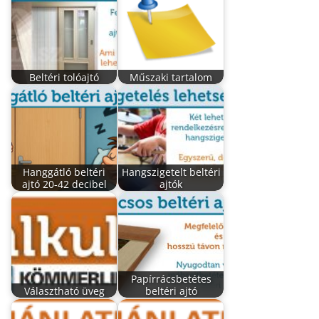
Beltéri tolóajtó
Műszaki tartalom
Hanggátló beltéri
Hangszigetelt beltéri
ajtó 20-42 decibel
ajtók
Papírrácsbetétes
Választható üveg
beltéri ajtó