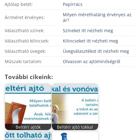
Ajtólap betét:
Papírrács
Milyen mérethatárig érvényes az
Ár/méret érvényes:
ár?
Választható színek:
Színeket itt nézheti meg
Választható kilincsek:
Kilincseket itt nézheti meg
Választható üvegek:
Üvegválasztékot itt nézheti meg
Műszaki tartalom:
Olvasson az ajtóminőségről
További cikeink:
Beltéri ajtók
Beltéri ajtó tokkal