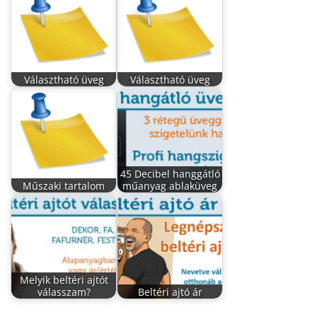
Választható üveg
Választható üveg
45 Decibel hanggátló
Műszaki tartalom
műanyag ablaküveg
Melyik beltéri ajtót
válasszam?
Beltéri ajtó ár