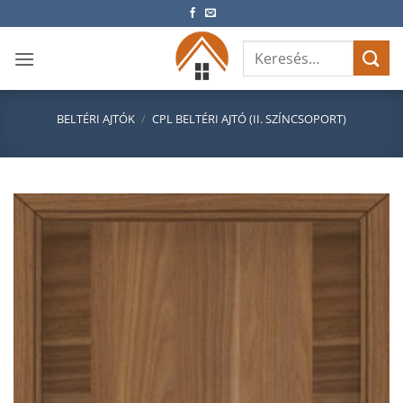
Skip
to
Keresés
content
a
következőre:
BELTÉRI AJTÓK
/
CPL BELTÉRI AJTÓ (II. SZÍNCSOPORT)