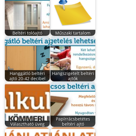
Beltéri tolóajtó
Műszaki tartalom
Hanggátló beltéri
Hangszigetelt beltéri
ajtó 20-42 decibel
ajtók
Papírrácsbetétes
Választható üveg
beltéri ajtó