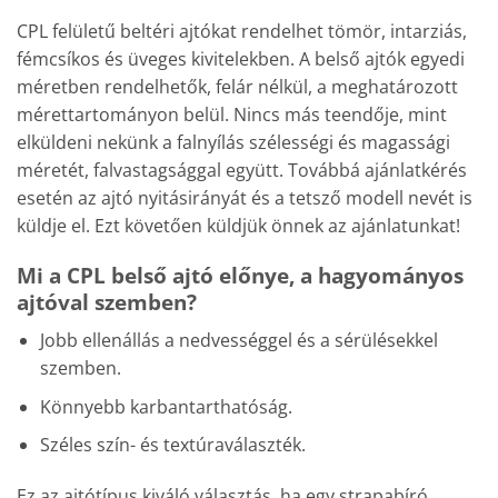
CPL felületű beltéri ajtókat rendelhet tömör, intarziás,
fémcsíkos és üveges kivitelekben. A belső ajtók egyedi
méretben rendelhetők, felár nélkül, a meghatározott
mérettartományon belül. Nincs más teendője, mint
elküldeni nekünk a falnyílás szélességi és magassági
méretét, falvastagsággal együtt. Továbbá ajánlatkérés
esetén az ajtó nyitásirányát és a tetsző modell nevét is
küldje el. Ezt követően küldjük önnek az ajánlatunkat!
Mi a CPL belső ajtó előnye, a hagyományos
ajtóval szemben?
Jobb ellenállás a nedvességgel és a sérülésekkel
szemben.
Könnyebb karbantarthatóság.
Széles szín- és textúraválaszték.
Ez az ajtótípus kiváló választás, ha egy strapabíró,