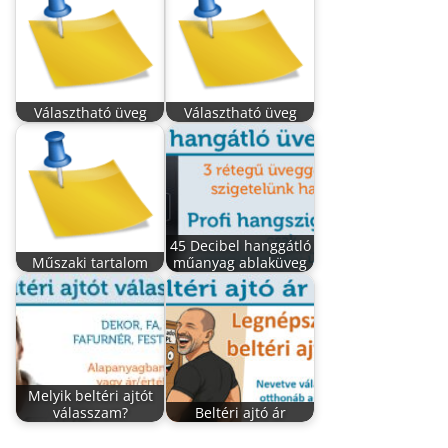
Választható üveg
Választható üveg
45 Decibel hanggátló
Műszaki tartalom
műanyag ablaküveg
Melyik beltéri ajtót
válasszam?
Beltéri ajtó ár