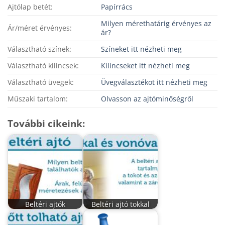
Ajtólap betét:
Papírrács
Milyen mérethatárig érvényes az
Ár/méret érvényes:
ár?
Választható színek:
Színeket itt nézheti meg
Választható kilincsek:
Kilincseket itt nézheti meg
Választható üvegek:
Üvegválasztékot itt nézheti meg
Műszaki tartalom:
Olvasson az ajtóminőségről
További cikeink:
Beltéri ajtók
Beltéri ajtó tokkal