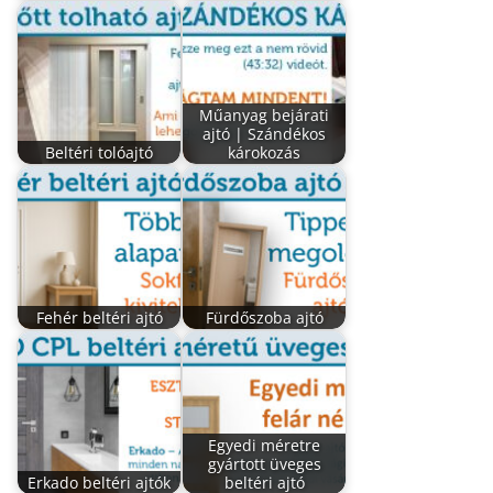
Műanyag bejárati
ajtó | Szándékos
Beltéri tolóajtó
károkozás
Fehér beltéri ajtó
Fürdőszoba ajtó
Egyedi méretre
gyártott üveges
Erkado beltéri ajtók
beltéri ajtó