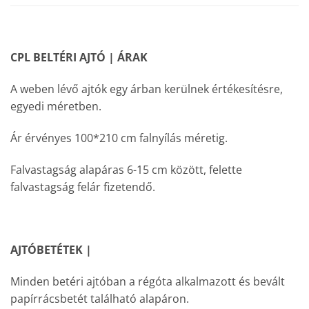
CPL BELTÉRI AJTÓ | ÁRAK
A weben lévő ajtók egy árban kerülnek értékesítésre,
egyedi méretben.
Ár érvényes 100*210 cm falnyílás méretig.
Falvastagság alapáras 6-15 cm között, felette
falvastagság felár fizetendő.
AJTÓBETÉTEK |
Minden betéri ajtóban a régóta alkalmazott és bevált
papírrácsbetét található alapáron.