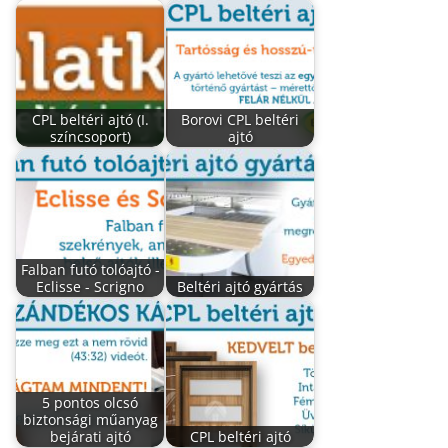
CPL beltéri ajtó (I.
Borovi CPL beltéri
színcsoport)
ajtó
Falban futó tolóajtó -
Eclisse - Scrigno
Beltéri ajtó gyártás
5 pontos olcsó
biztonsági műanyag
bejárati ajtó
CPL beltéri ajtó