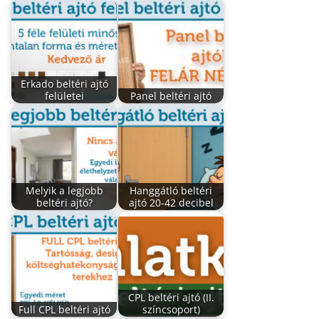
Erkado beltéri ajtó
felületei
Panel beltéri ajtó
Melyik a legjobb
Hanggátló beltéri
beltéri ajtó?
ajtó 20-42 decibel
CPL beltéri ajtó (II.
Full CPL beltéri ajtó
színcsoport)