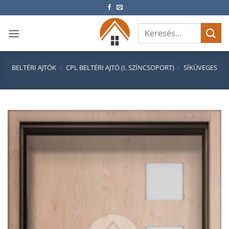
Skip
to
Keresés
content
a
következőre:
BELTÉRI AJTÓK
/
CPL BELTÉRI AJTÓ (I. SZÍNCSOPORT)
/
SÍKÜVEGES