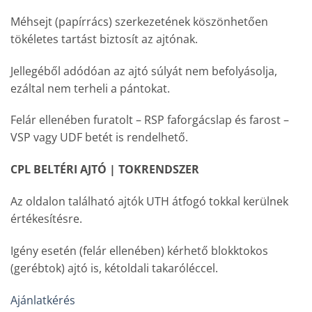
Méhsejt (papírrács) szerkezetének köszönhetően
tökéletes tartást biztosít az ajtónak.
Jellegéből adódóan az ajtó súlyát nem befolyásolja,
ezáltal nem terheli a pántokat.
Felár ellenében furatolt – RSP faforgácslap és farost –
VSP vagy UDF betét is rendelhető.
CPL BELTÉRI AJTÓ | TOKRENDSZER
Az oldalon található ajtók UTH átfogó tokkal kerülnek
értékesítésre.
Igény esetén (felár ellenében) kérhető blokktokos
(gerébtok) ajtó is, kétoldali takaróléccel.
Ajánlatkérés