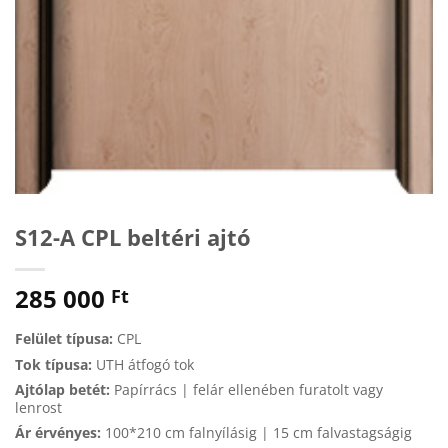
S12-A CPL beltéri ajtó
285 000
Ft
Felület típusa:
CPL
Tok típusa:
UTH átfogó tok
Ajtólap betét:
Papírrács | felár ellenében furatolt vagy
lenrost
Ár érvényes:
100*210 cm falnyílásig | 15 cm falvastagságig