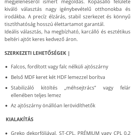
megjelenéséről ismert megoldás. Kopásálló felülete
kiváló választás nagy igénybevételű otthonokba és
irodákba. A precíz élzárás, stabil szerkezet és könnyű
tisztíthatóság hosszú élettartamot garantál.
Ideális választás, ha megbízható, karcálló és esztétikus
beltéri ajtót keres kedvező áron.
SZERKEZETI LEHETŐSÉGEK |
Falcos, fordított vagy falc nélküli ajtószárny
Belső MDF keret két HDF lemezzel borítva
Stabilizáló kitöltés „méhsejtrács” vagy felár
ellenében teljes lemez
Az ajtószárny önállóan lerövidíthetők
KIALAKÍTÁS
Greko dekorfóliával, ST-CPL, PRÉMIUM vagy CPL 0,2