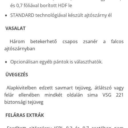
és 0,7 fóliával borított HDF le
STANDARD technológiával készült ajtószárny él
VASALAT
Három betekerhető csapos zsanér a falcos
ajtószárnyban
Opcionálisan egyéb pántok is választhatók.
ÜVEGEZÉS
Alapkivitelben edzett savmart tejüveg, átlátszó vagy
felár ellenében mindkét oldalán sima VSG 221
biztonsági tejüveg
FELÁRAS EXTRÁK