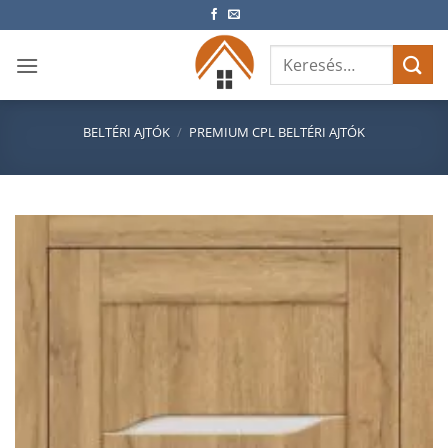
Skip
to
Keresés
content
a
következőre:
BELTÉRI AJTÓK
/
PREMIUM CPL BELTÉRI AJTÓK