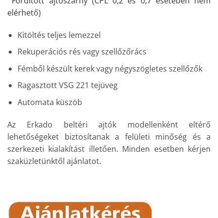
Fordított ajtószárny (CPL 0,2 és 0,7 esetében nem
elérhető)
Kitöltés teljes lemezzel
Rekuperációs rés vagy szellőzőrács
Fémből készült kerek vagy négyszögletes szellőzők
Ragasztott VSG 221 tejüveg
Automata küszöb
Az Erkado beltéri ajtók modellenként eltérő
lehetőségeket biztosítanak a felületi minőség és a
szerkezeti kialakítást illetően. Minden esetben kérjen
szaküzletünktől ajánlatot.