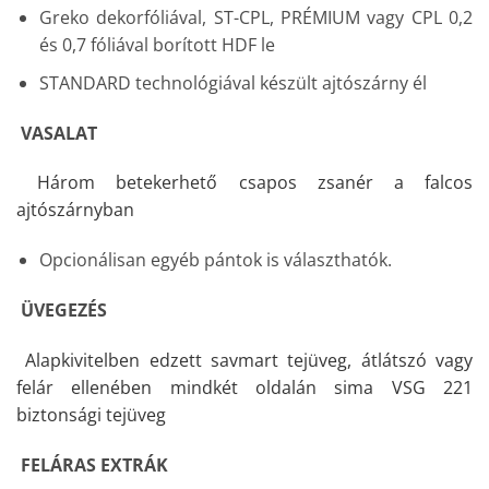
Greko dekorfóliával, ST-CPL, PRÉMIUM vagy CPL 0,2
és 0,7 fóliával borított HDF le
STANDARD technológiával készült ajtószárny él
VASALAT
Három betekerhető csapos zsanér a falcos
ajtószárnyban
Opcionálisan egyéb pántok is választhatók.
ÜVEGEZÉS
Alapkivitelben edzett savmart tejüveg, átlátszó vagy
felár ellenében mindkét oldalán sima VSG 221
biztonsági tejüveg
FELÁRAS EXTRÁK