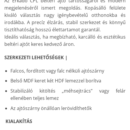
Az Erkadó CPL beltéri ajtó tartósságáról és modern
megjelenéséről ismert megoldás. Kopásálló felülete
kiváló választás nagy igénybevételű otthonokba és
irodákba. A precíz élzárás, stabil szerkezet és könnyű
tisztíthatóság hosszú élettartamot garantál.
Ideális választás, ha megbízható, karcálló és esztétikus
beltéri ajtót keres kedvező áron.
SZERKEZETI LEHETŐSÉGEK |
Falcos, fordított vagy falc nélküli ajtószárny
Belső MDF keret két HDF lemezzel borítva
Stabilizáló kitöltés „méhsejtrács” vagy felár
ellenében teljes lemez
Az ajtószárny önállóan lerövidíthetők
KIALAKÍTÁS