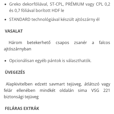
Greko dekorfóliával, ST-CPL, PRÉMIUM vagy CPL 0,2
és 0,7 fóliával borított HDF le
STANDARD technológiával készült ajtószárny él
VASALAT
Három betekerhető csapos zsanér a falcos
ajtószárnyban
Opcionálisan egyéb pántok is választhatók.
ÜVEGEZÉS
Alapkivitelben edzett savmart tejüveg, átlátszó vagy
felár ellenében mindkét oldalán sima VSG 221
biztonsági tejüveg
FELÁRAS EXTRÁK