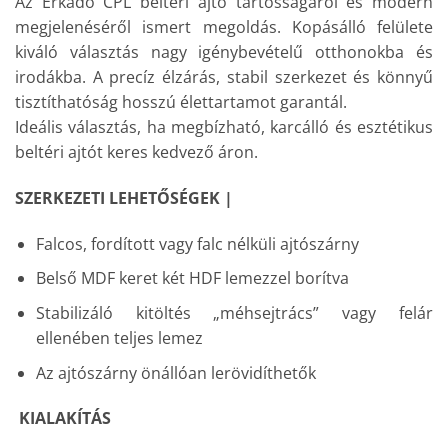
Az Erkadó CPL beltéri ajtó tartósságáról és modern
megjelenéséről ismert megoldás. Kopásálló felülete
kiváló választás nagy igénybevételű otthonokba és
irodákba. A precíz élzárás, stabil szerkezet és könnyű
tisztíthatóság hosszú élettartamot garantál.
Ideális választás, ha megbízható, karcálló és esztétikus
beltéri ajtót keres kedvező áron.
SZERKEZETI LEHETŐSÉGEK |
Falcos, fordított vagy falc nélküli ajtószárny
Belső MDF keret két HDF lemezzel borítva
Stabilizáló kitöltés „méhsejtrács” vagy felár
ellenében teljes lemez
Az ajtószárny önállóan lerövidíthetők
KIALAKÍTÁS