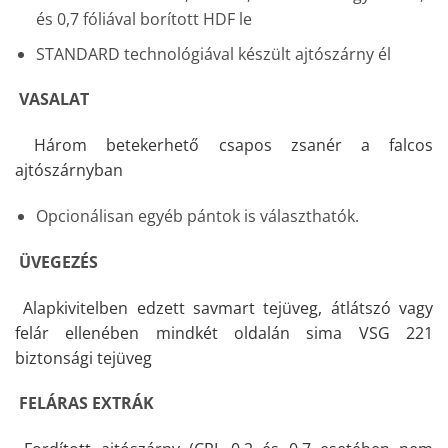
és 0,7 fóliával borított HDF le
STANDARD technológiával készült ajtószárny él
VASALAT
Három betekerhető csapos zsanér a falcos
ajtószárnyban
Opcionálisan egyéb pántok is választhatók.
ÜVEGEZÉS
Alapkivitelben edzett savmart tejüveg, átlátszó vagy
felár ellenében mindkét oldalán sima VSG 221
biztonsági tejüveg
FELÁRAS EXTRÁK