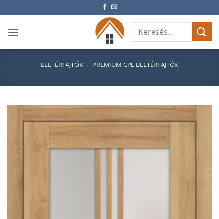
Skip
to
Keresés
content
a
következőre:
BELTÉRI AJTÓK
/
PREMIUM CPL BELTÉRI AJTÓK