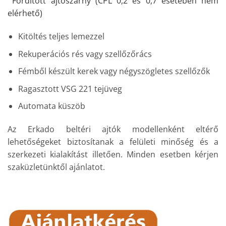
Fordított ajtószárny (CPL 0,2 és 0,7 esetében nem
elérhető)
Kitöltés teljes lemezzel
Rekuperációs rés vagy szellőzőrács
Fémből készült kerek vagy négyszögletes szellőzők
Ragasztott VSG 221 tejüveg
Automata küszöb
Az Erkado beltéri ajtók modellenként eltérő
lehetőségeket biztosítanak a felületi minőség és a
szerkezeti kialakítást illetően. Minden esetben kérjen
szaküzletünktől ajánlatot.