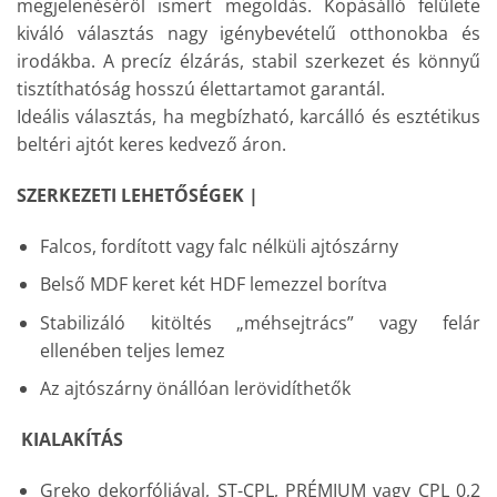
megjelenéséről ismert megoldás. Kopásálló felülete
kiváló választás nagy igénybevételű otthonokba és
irodákba. A precíz élzárás, stabil szerkezet és könnyű
tisztíthatóság hosszú élettartamot garantál.
Ideális választás, ha megbízható, karcálló és esztétikus
beltéri ajtót keres kedvező áron.
SZERKEZETI LEHETŐSÉGEK |
Falcos, fordított vagy falc nélküli ajtószárny
Belső MDF keret két HDF lemezzel borítva
Stabilizáló kitöltés „méhsejtrács” vagy felár
ellenében teljes lemez
Az ajtószárny önállóan lerövidíthetők
KIALAKÍTÁS
Greko dekorfóliával, ST-CPL, PRÉMIUM vagy CPL 0,2