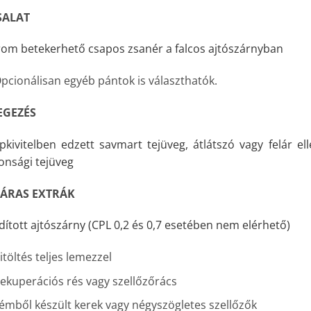
SALAT
om betekerhető csapos zsanér a falcos ajtószárnyban
pcionálisan egyéb pántok is választhatók.
EGEZÉS
pkivitelben edzett savmart tejüveg, átlátszó vagy felár 
onsági tejüveg
LÁRAS EXTRÁK
dított ajtószárny (CPL 0,2 és 0,7 esetében nem elérhető)
itöltés teljes lemezzel
ekuperációs rés vagy szellőzőrács
émből készült kerek vagy négyszögletes szellőzők