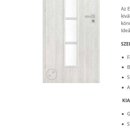
Az E
kiv
könn
Ideá
SZE
F
B
S
A
KI
G
S