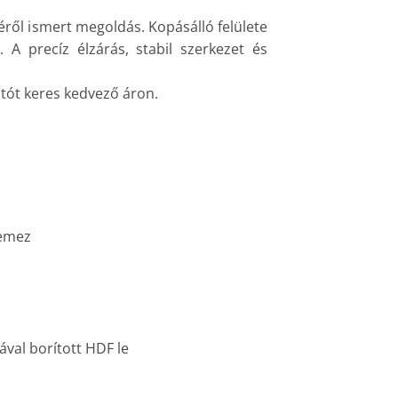
ről ismert megoldás. Kopásálló felülete
 A precíz élzárás, stabil szerkezet és
ajtót keres kedvező áron.
lemez
ával borított HDF le