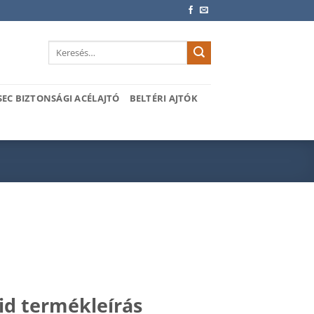
Keresés
a
következőre:
SEC BIZTONSÁGI ACÉLAJTÓ
BELTÉRI AJTÓK
vid termékleírás