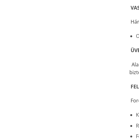
VA
Hár
O
ÜV
Ala
bizt
FE
For
K
R
F