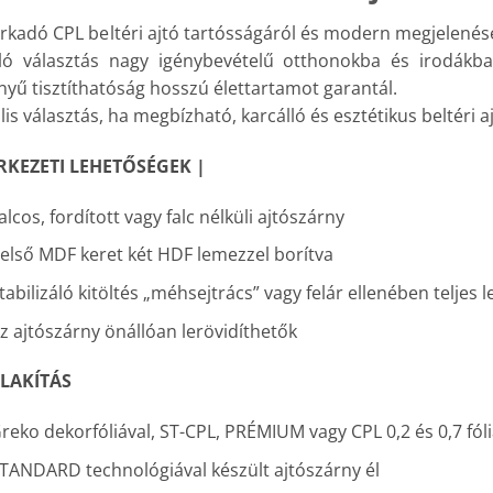
rkadó CPL beltéri ajtó tartósságáról és modern megjelenésé
áló választás nagy igénybevételű otthonokba és irodákba.
yű tisztíthatóság hosszú élettartamot garantál.
lis választás, ha megbízható, karcálló és esztétikus beltéri 
RKEZETI LEHETŐSÉGEK |
alcos, fordított vagy falc nélküli ajtószárny
első MDF keret két HDF lemezzel borítva
tabilizáló kitöltés „méhsejtrács” vagy felár ellenében teljes 
z ajtószárny önállóan lerövidíthetők
ALAKÍTÁS
reko dekorfóliával, ST-CPL, PRÉMIUM vagy CPL 0,2 és 0,7 fóli
TANDARD technológiával készült ajtószárny él