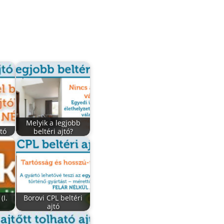
Melyik a legjobb
jtó
beltéri ajtó?
(I.
Borovi CPL beltéri
ajtó