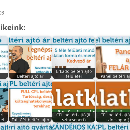
03
ikeink:
Erkado beltéri ajtó
Beltéri ajtó ár
felületei
Panel beltéri a
ri
CPL beltéri ajtó (II.
CPL beltéri ajtó 
bel
Full CPL beltéri ajtó
színcsoport)
színcsoport)