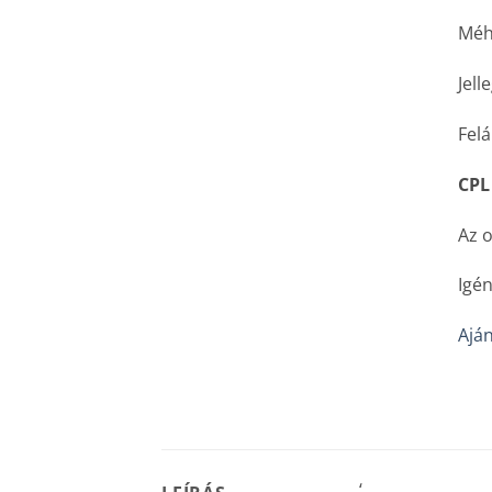
Méhs
Jell
Felá
CPL
Az o
Igén
Aján
‘