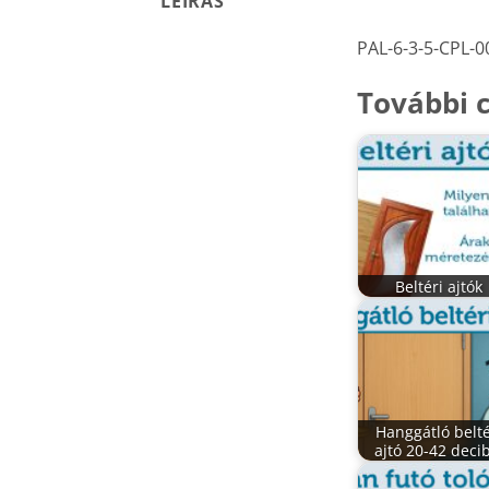
LEÍRÁS
PAL-6-3-5-CPL-0
További c
Beltéri ajtók
Hanggátló belté
ajtó 20-42 deci