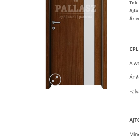
Tok 
Ajtó
Ár é
CPL
A we
Ár é
Falv
AJT
Mind