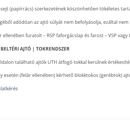
ejt (papírrács) szerkezetének köszönhetően tökéletes tartás
egéből adódóan az ajtó súlyát nem befolyásolja, ezáltal nem 
r ellenében furatolt – RSP faforgácslap és farost – VSP vagy
 BELTÉRI AJTÓ | TOKRENDSZER
ldalon található ajtók UTH átfogó tokkal kerülnek értékesíté
y esetén (felár ellenében) kérhető blokktokos (gerébtok) ajtó 
latkérés