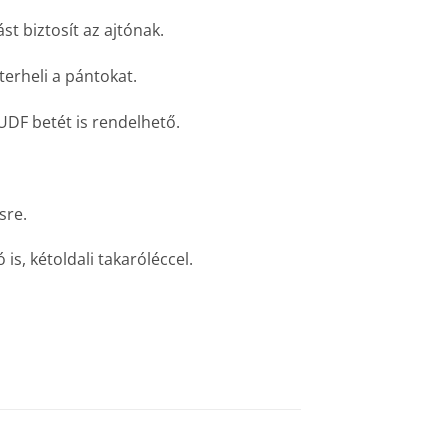
t biztosít az ajtónak.
terheli a pántokat.
 UDF betét is rendelhető.
sre.
is, kétoldali takaróléccel.