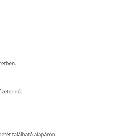
retben.
fizetendő.
etét található alapáron.