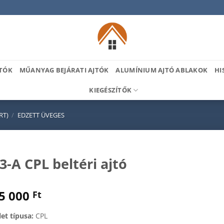
TÓK
MŰANYAG BEJÁRATI AJTÓK
ALUMÍNIUM AJTÓ ABLAKOK
HI
KIEGÉSZÍTŐK
RT)
/
EDZETT ÜVEGES
3-A CPL beltéri ajtó
5 000
Ft
let típusa:
CPL