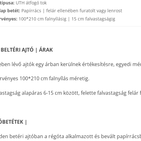
típusa:
UTH átfogó tok
lap betét:
Papírrács | felár ellenében furatolt vagy lenrost
rvényes:
100*210 cm falnyílásig | 15 cm falvastagságig
 BELTÉRI AJTÓ | ÁRAK
ben lévő ajtók egy árban kerülnek értékesítésre, egyedi mé
rvényes 100*210 cm falnyílás méretig.
astagság alapáras 6-15 cm között, felette falvastagság felár 
ÓBETÉTEK |
en betéri ajtóban a régóta alkalmazott és bevált papírrácsb