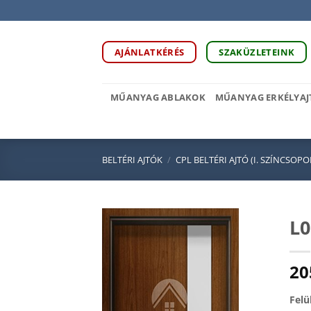
Skip
to
content
AJÁNLATKÉRÉS
SZAKÜZLETEINK
MŰANYAG ABLAKOK
MŰANYAG ERKÉLYAJ
BELTÉRI AJTÓK
/
CPL BELTÉRI AJTÓ (I. SZÍNCSOPO
L0
20
Felü