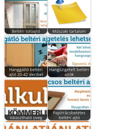
Beltéri tolóajtó
Műszaki tartalom
Hanggátló beltéri
Hangszigetelt beltéri
ajtó 20-42 decibel
ajtók
Papírrácsbetétes
Választható üveg
beltéri ajtó