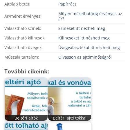
Ajtólap betét:
Papírrács
Milyen mérethatárig érvényes az
Ár/méret érvényes:
ár?
Választható színek:
Színeket itt nézheti meg
Választható kilincsek:
Kilincseket itt nézheti meg
Választható üvegek:
Üvegválasztékot itt nézheti meg
Műszaki tartalom:
Olvasson az ajtóminőségről
További cikeink:
Beltéri ajtók
Beltéri ajtó tokkal