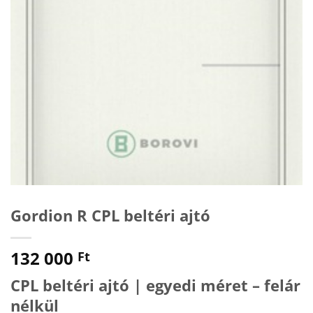
Gordion R CPL beltéri ajtó
132 000
Ft
CPL beltéri ajtó | egyedi méret – felár
nélkül