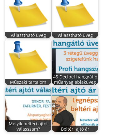
Választható üveg
Választható üveg
45 Decibel hanggátló
Műszaki tartalom
műanyag ablaküveg
Melyik beltéri ajtót
válasszam?
Beltéri ajtó ár