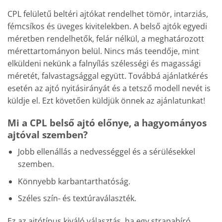
CPL felületű beltéri ajtókat rendelhet tömör, intarziás,
fémcsíkos és üveges kivitelekben. A belső ajtók egyedi
méretben rendelhetők, felár nélkül, a meghatározott
mérettartományon belül. Nincs más teendője, mint
elküldeni nekünk a falnyílás szélességi és magassági
méretét, falvastagsággal együtt. Továbbá ajánlatkérés
esetén az ajtó nyitásirányát és a tetsző modell nevét is
küldje el. Ezt követően küldjük önnek az ajánlatunkat!
Mi a CPL belső ajtó előnye, a hagyományos
ajtóval szemben?
Jobb ellenállás a nedvességgel és a sérülésekkel
szemben.
Könnyebb karbantarthatóság.
Széles szín- és textúraválaszték.
Ez az ajtótípus kiváló választás, ha egy strapabíró,