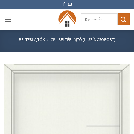
Skip
to
Keresés
content
a
következőre:
BELTÉRI AJTÓK
/
CPL BELTÉRI AJTÓ (II. SZÍNCSOPORT)