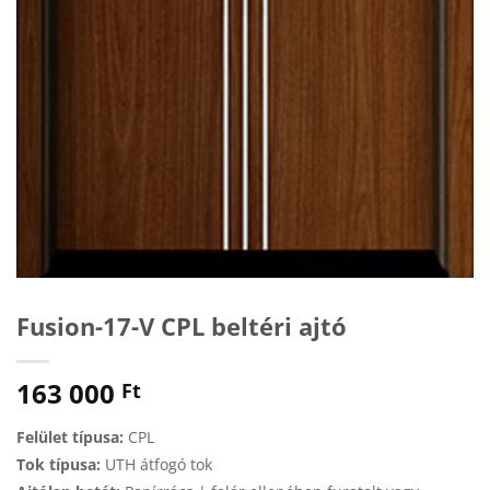
Fusion-17-V CPL beltéri ajtó
163 000
Ft
Felület típusa:
CPL
Tok típusa:
UTH átfogó tok