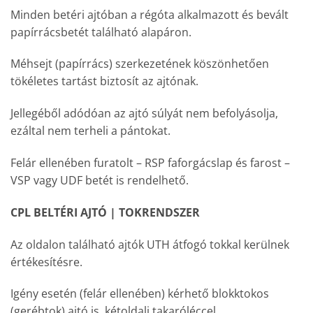
Minden betéri ajtóban a régóta alkalmazott és bevált
papírrácsbetét található alapáron.
Méhsejt (papírrács) szerkezetének köszönhetően
tökéletes tartást biztosít az ajtónak.
Jellegéből adódóan az ajtó súlyát nem befolyásolja,
ezáltal nem terheli a pántokat.
Felár ellenében furatolt – RSP faforgácslap és farost –
VSP vagy UDF betét is rendelhető.
CPL BELTÉRI AJTÓ | TOKRENDSZER
Az oldalon található ajtók UTH átfogó tokkal kerülnek
értékesítésre.
Igény esetén (felár ellenében) kérhető blokktokos
(gerébtok) ajtó is, kétoldali takaróléccel.