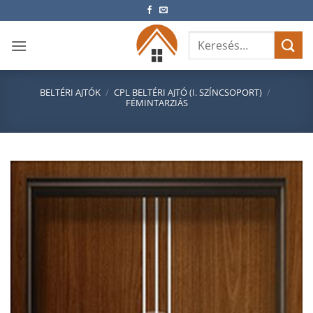
Skip
to
Keresés
content
a
következőre:
BELTÉRI AJTÓK
/
CPL BELTÉRI AJTÓ (I. SZÍNCSOPORT)
/
FÉMINTARZIÁS