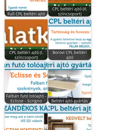
CPL beltéri ajtó (II.
Full CPL beltéri ajtó
színcsoport)
CPL beltéri ajtó (I.
Borovi CPL beltéri
színcsoport)
ajtó
Falban futó tolóajtó -
Eclisse - Scrigno
Beltéri ajtó gyártás