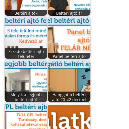
Beltéri ajtók
Beltéri ajtó ár
Erkado beltéri ajtó
felületei
Panel beltéri ajtó
Melyik a legjobb
Hanggátló beltéri
beltéri ajtó?
ajtó 20-42 decibel