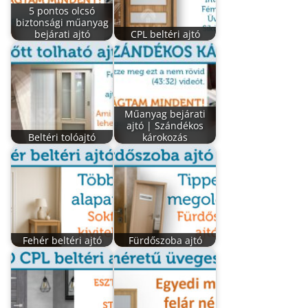
5 pontos olcsó
biztonsági műanyag
bejárati ajtó
CPL beltéri ajtó
Műanyag bejárati
ajtó | Szándékos
Beltéri tolóajtó
károkozás
Fehér beltéri ajtó
Fürdőszoba ajtó