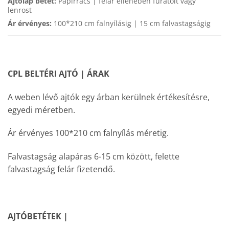
Ajtólap betét:
Papírrács | felár ellenében furatolt vagy
lenrost
Ár érvényes:
100*210 cm falnyílásig | 15 cm falvastagságig
CPL BELTÉRI AJTÓ | ÁRAK
A weben lévő ajtók egy árban kerülnek értékesítésre,
egyedi méretben.
Ár érvényes 100*210 cm falnyílás méretig.
Falvastagság alapáras 6-15 cm között, felette
falvastagság felár fizetendő.
AJTÓBETÉTEK |