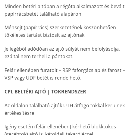
Minden betéri ajtóban a régóta alkalmazott és bevált
papírrácsbetét található alapáron.
Méhsejt (papírrács) szerkezetének köszönhetően
tökéletes tartást biztosít az ajtónak.
Jellegéből adódóan az ajtó súlyát nem befolyásolja,
ezáltal nem terheli a pántokat.
Felár ellenében furatolt – RSP faforgácslap és farost –
VSP vagy UDF betét is rendelhető.
CPL BELTÉRI AJTÓ | TOKRENDSZER
Az oldalon található ajtók UTH átfogó tokkal kerülnek
értékesítésre.
Igény esetén (felár ellenében) kérhető blokktokos
(gerébtok) ajtó is, kétoldali takaróléccel.