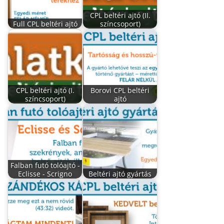
CPL beltéri ajtó (II.
Full CPL beltéri ajtó
színcsoport)
CPL beltéri ajtó (I.
Borovi CPL beltéri
színcsoport)
ajtó
Falban futó tolóajtó -
Eclisse - Scrigno
Beltéri ajtó gyártás