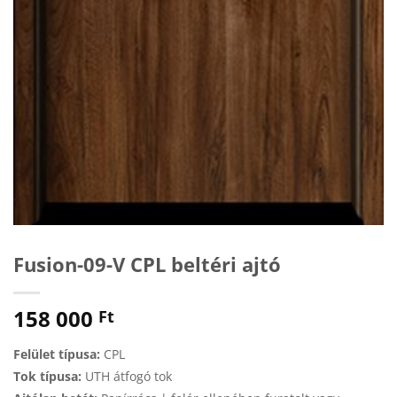
Fusion-09-V CPL beltéri ajtó
158 000
Ft
Felület típusa:
CPL
Tok típusa:
UTH átfogó tok