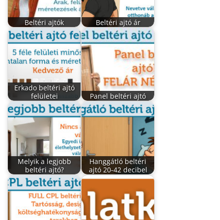
Beltéri ajtók
Beltéri ajtó ár
Erkado beltéri ajtó
felületei
Panel beltéri ajtó
Melyik a legjobb
Hanggátló beltéri
beltéri ajtó?
ajtó 20-42 decibel