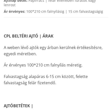
Ajtólap betét:
Papírrács | felár ellenében furatolt vagy
lenrost
Ár érvényes:
100*210 cm falnyílásig | 15 cm falvastagságig
CPL BELTÉRI AJTÓ | ÁRAK
A weben lévő ajtók egy árban kerülnek értékesítésre,
egyedi méretben.
Ár érvényes 100*210 cm falnyílás méretig.
Falvastagság alapáras 6-15 cm között, felette
falvastagság felár fizetendő.
AJTÓBETÉTEK |