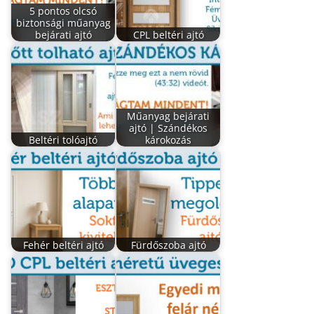
5 pontos olcsó
biztonsági műanyag
bejárati ajtó
CPL beltéri ajtó
Műanyag bejárati
ajtó | Szándékos
Beltéri tolóajtó
károkozás
Fehér beltéri ajtó
Fürdőszoba ajtó