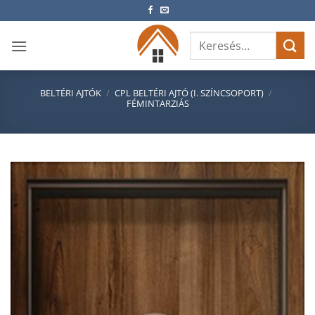
Skip
to
Keresés
content
a
következőre:
BELTÉRI AJTÓK
/
CPL BELTÉRI AJTÓ (I. SZÍNCSOPORT)
/
FÉMINTARZIÁS