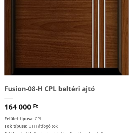
Fusion-08-H CPL beltéri ajtó
164 000
Ft
Felület típusa:
CPL
Tok típusa:
UTH átfogó tok