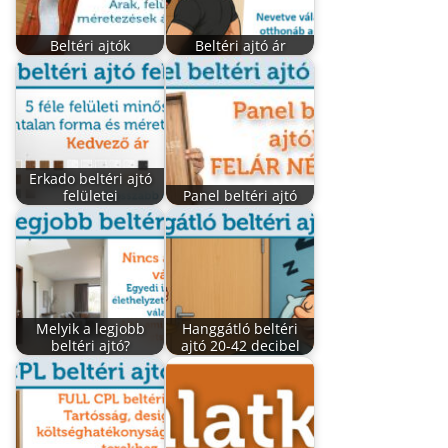
Beltéri ajtók
Beltéri ajtó ár
Erkado beltéri ajtó
felületei
Panel beltéri ajtó
Melyik a legjobb
Hanggátló beltéri
beltéri ajtó?
ajtó 20-42 decibel