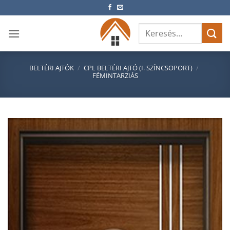
Skip
to
Keresés
content
a
következőre:
BELTÉRI AJTÓK
/
CPL BELTÉRI AJTÓ (I. SZÍNCSOPORT)
/
FÉMINTARZIÁS