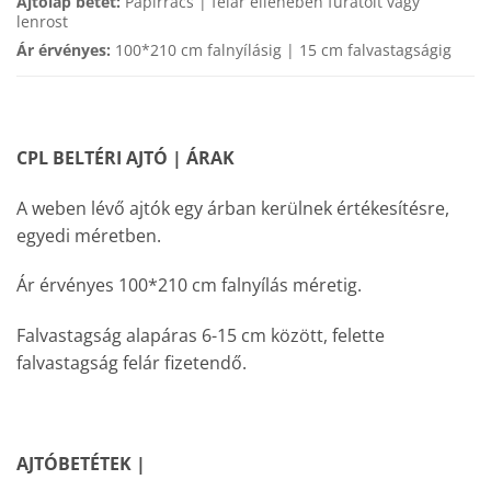
Ajtólap betét:
Papírrács | felár ellenében furatolt vagy
lenrost
Ár érvényes:
100*210 cm falnyílásig | 15 cm falvastagságig
CPL BELTÉRI AJTÓ | ÁRAK
A weben lévő ajtók egy árban kerülnek értékesítésre,
egyedi méretben.
Ár érvényes 100*210 cm falnyílás méretig.
Falvastagság alapáras 6-15 cm között, felette
falvastagság felár fizetendő.
AJTÓBETÉTEK |