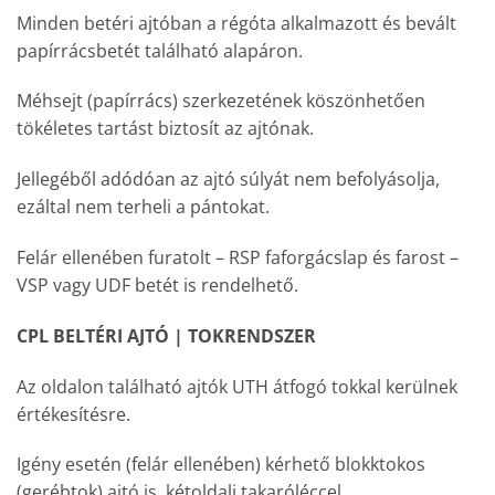
Minden betéri ajtóban a régóta alkalmazott és bevált
papírrácsbetét található alapáron.
Méhsejt (papírrács) szerkezetének köszönhetően
tökéletes tartást biztosít az ajtónak.
Jellegéből adódóan az ajtó súlyát nem befolyásolja,
ezáltal nem terheli a pántokat.
Felár ellenében furatolt – RSP faforgácslap és farost –
VSP vagy UDF betét is rendelhető.
CPL BELTÉRI AJTÓ | TOKRENDSZER
Az oldalon található ajtók UTH átfogó tokkal kerülnek
értékesítésre.
Igény esetén (felár ellenében) kérhető blokktokos
(gerébtok) ajtó is, kétoldali takaróléccel.