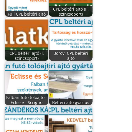
CPL beltéri ajtó (II.
Full CPL beltéri ajtó
színcsoport)
CPL beltéri ajtó (I.
Borovi CPL beltéri
színcsoport)
ajtó
Falban futó tolóajtó -
Eclisse - Scrigno
Beltéri ajtó gyártás