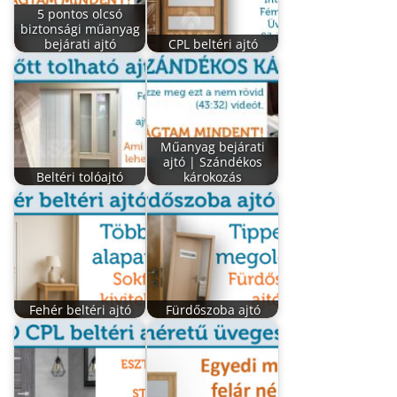
5 pontos olcsó
biztonsági műanyag
bejárati ajtó
CPL beltéri ajtó
Műanyag bejárati
ajtó | Szándékos
Beltéri tolóajtó
károkozás
Fehér beltéri ajtó
Fürdőszoba ajtó