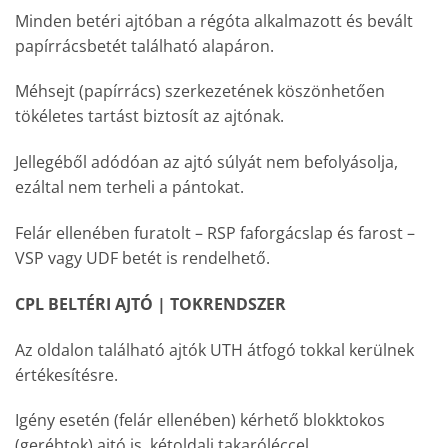
Minden betéri ajtóban a régóta alkalmazott és bevált
papírrácsbetét található alapáron.
Méhsejt (papírrács) szerkezetének köszönhetően
tökéletes tartást biztosít az ajtónak.
Jellegéből adódóan az ajtó súlyát nem befolyásolja,
ezáltal nem terheli a pántokat.
Felár ellenében furatolt – RSP faforgácslap és farost –
VSP vagy UDF betét is rendelhető.
CPL BELTÉRI AJTÓ | TOKRENDSZER
Az oldalon található ajtók UTH átfogó tokkal kerülnek
értékesítésre.
Igény esetén (felár ellenében) kérhető blokktokos
(gerébtok) ajtó is, kétoldali takaróléccel.