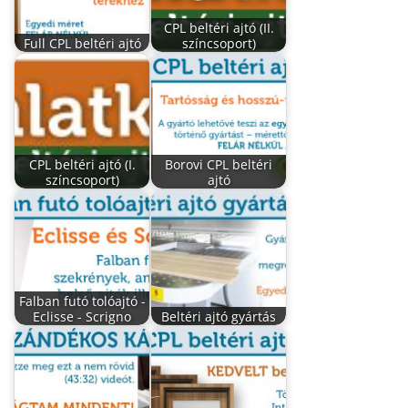
CPL beltéri ajtó (II.
Full CPL beltéri ajtó
színcsoport)
CPL beltéri ajtó (I.
Borovi CPL beltéri
színcsoport)
ajtó
Falban futó tolóajtó -
Eclisse - Scrigno
Beltéri ajtó gyártás