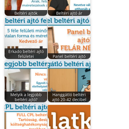
Beltéri ajtók
Beltéri ajtó ár
Erkado beltéri ajtó
felületei
Panel beltéri ajtó
Melyik a legjobb
Hanggátló beltéri
beltéri ajtó?
ajtó 20-42 decibel