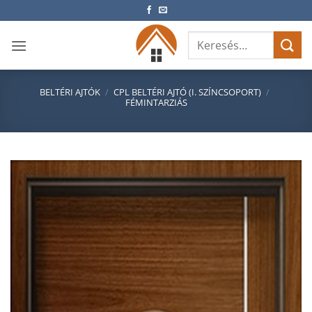
Skip
to
Keresés
content
a
következőre:
BELTÉRI AJTÓK
/
CPL BELTÉRI AJTÓ (I. SZÍNCSOPORT)
/
FÉMINTARZIÁS