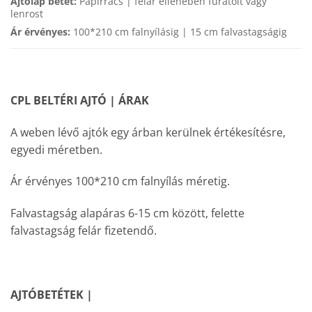
Ajtólap betét:
Papírrács | felár ellenében furatolt vagy
lenrost
Ár érvényes:
100*210 cm falnyílásig | 15 cm falvastagságig
CPL BELTÉRI AJTÓ | ÁRAK
A weben lévő ajtók egy árban kerülnek értékesítésre,
egyedi méretben.
Ár érvényes 100*210 cm falnyílás méretig.
Falvastagság alapáras 6-15 cm között, felette
falvastagság felár fizetendő.
AJTÓBETÉTEK |