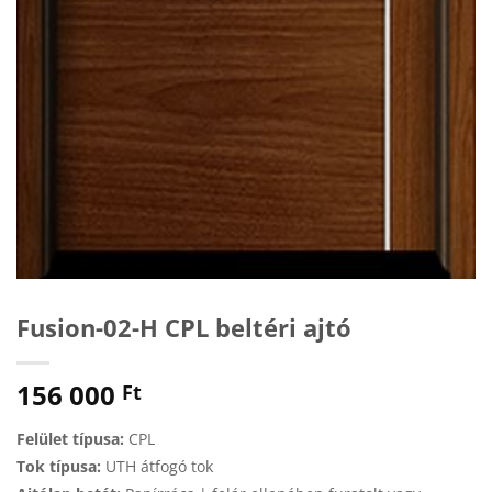
Fusion-02-H CPL beltéri ajtó
156 000
Ft
Felület típusa:
CPL
Tok típusa:
UTH átfogó tok