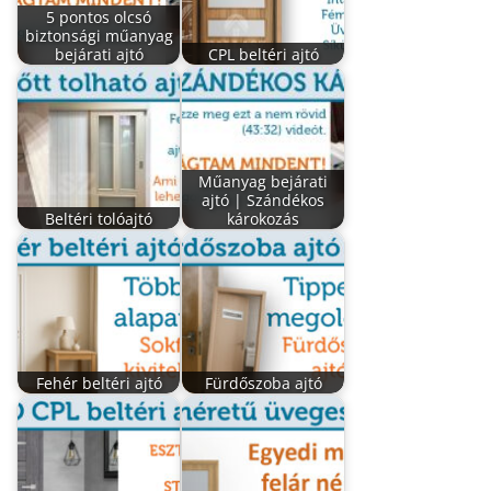
5 pontos olcsó
biztonsági műanyag
bejárati ajtó
CPL beltéri ajtó
Műanyag bejárati
ajtó | Szándékos
Beltéri tolóajtó
károkozás
Fehér beltéri ajtó
Fürdőszoba ajtó