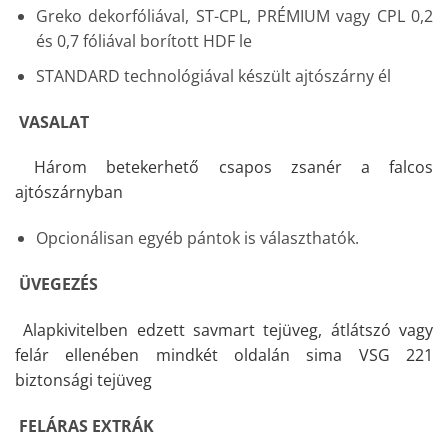
Greko dekorfóliával, ST-CPL, PRÉMIUM vagy CPL 0,2
és 0,7 fóliával borított HDF le
STANDARD technológiával készült ajtószárny él
VASALAT
Három betekerhető csapos zsanér a falcos
ajtószárnyban
Opcionálisan egyéb pántok is választhatók.
ÜVEGEZÉS
Alapkivitelben edzett savmart tejüveg, átlátszó vagy
felár ellenében mindkét oldalán sima VSG 221
biztonsági tejüveg
FELÁRAS EXTRÁK