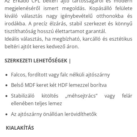
Az Erkadó CPL beltéri ajtó tartósságáról és modern
megjelenéséről ismert megoldás. Kopásálló felülete
kiváló választás nagy igénybevételű otthonokba és
irodákba. A precíz élzárás, stabil szerkezet és könnyű
tisztíthatóság hosszú élettartamot garantál.
Ideális választás, ha megbízható, karcálló és esztétikus
beltéri ajtót keres kedvező áron.
SZERKEZETI LEHETŐSÉGEK |
Falcos, fordított vagy falc nélküli ajtószárny
Belső MDF keret két HDF lemezzel borítva
Stabilizáló kitöltés „méhsejtrács” vagy felár
ellenében teljes lemez
Az ajtószárny önállóan lerövidíthetők
KIALAKÍTÁS