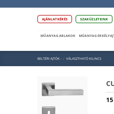
Skip
to
content
AJÁNLATKÉRÉS
SZAKÜZLETEINK
MŰANYAG ABLAKOK
MŰANYAG ERKÉLYAJ
BELTÉRI AJTÓK -
/
VÁLASZTHATÓ KILINCS
C
15