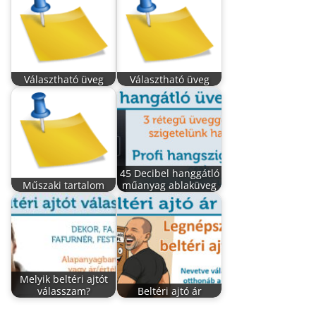
Választható üveg
Választható üveg
45 Decibel hanggátló
Műszaki tartalom
műanyag ablaküveg
Melyik beltéri ajtót
válasszam?
Beltéri ajtó ár