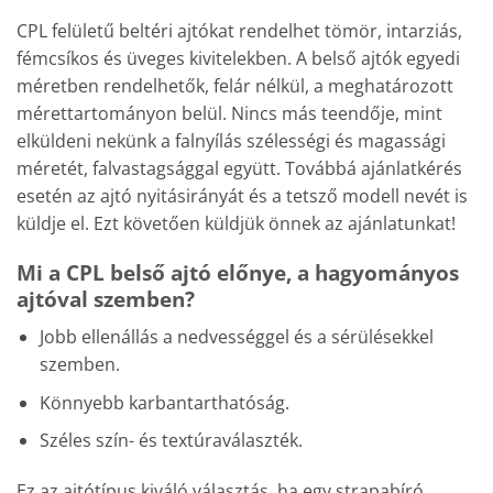
CPL felületű beltéri ajtókat rendelhet tömör, intarziás,
fémcsíkos és üveges kivitelekben. A belső ajtók egyedi
méretben rendelhetők, felár nélkül, a meghatározott
mérettartományon belül. Nincs más teendője, mint
elküldeni nekünk a falnyílás szélességi és magassági
méretét, falvastagsággal együtt. Továbbá ajánlatkérés
esetén az ajtó nyitásirányát és a tetsző modell nevét is
küldje el. Ezt követően küldjük önnek az ajánlatunkat!
Mi a CPL belső ajtó előnye, a hagyományos
ajtóval szemben?
Jobb ellenállás a nedvességgel és a sérülésekkel
szemben.
Könnyebb karbantarthatóság.
Széles szín- és textúraválaszték.
Ez az ajtótípus kiváló választás, ha egy strapabíró,