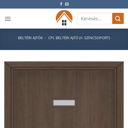
Skip
to
Keresés
content
a
következőre:
BELTÉRI AJTÓK
/
CPL BELTÉRI AJTÓ (II. SZÍNCSOPORT)