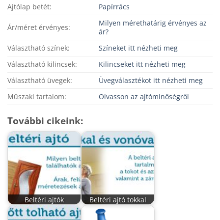
Ajtólap betét:
Papírrács
Milyen mérethatárig érvényes az
Ár/méret érvényes:
ár?
Választható színek:
Színeket itt nézheti meg
Választható kilincsek:
Kilincseket itt nézheti meg
Választható üvegek:
Üvegválasztékot itt nézheti meg
Műszaki tartalom:
Olvasson az ajtóminőségről
További cikeink:
Beltéri ajtók
Beltéri ajtó tokkal