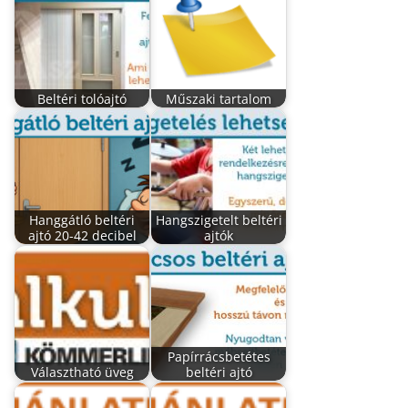
Beltéri tolóajtó
Műszaki tartalom
Hanggátló beltéri
Hangszigetelt beltéri
ajtó 20-42 decibel
ajtók
Papírrácsbetétes
Választható üveg
beltéri ajtó