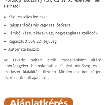
Fordított ajtószárny (CPL 0,2 és 0,7 esetében nem
elérhető)
Kitöltés teljes lemezzel
Rekuperációs rés vagy szellőzőrács
Fémből készült kerek vagy négyszögletes szellőzők
Ragasztott VSG 221 tejüveg
Automata küszöb
Az Erkado beltéri ajtók modellenként eltérő
lehetőségeket biztosítanak a felületi minőség és a
szerkezeti kialakítást illetően. Minden esetben kérjen
szaküzletünktől ajánlatot.