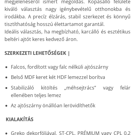
megjelenéséről ismert megoldás. Kopásálló felülete
kiváló választás nagy igénybevételű otthonokba és
irodákba. A precíz élzárás, stabil szerkezet és könnyű
tisztíthatóság hosszú élettartamot garantál.
Ideális választás, ha megbízható, karcálló és esztétikus
beltéri ajtót keres kedvező áron.
SZERKEZETI LEHETŐSÉGEK |
Falcos, fordított vagy falc nélküli ajtószárny
Belső MDF keret két HDF lemezzel borítva
Stabilizáló kitöltés „méhsejtrács” vagy felár
ellenében teljes lemez
Az ajtószárny önállóan lerövidíthetők
KIALAKÍTÁS
Greko dekorfóliával, ST-CPL, PRÉMIUM vagy CPL 0,2