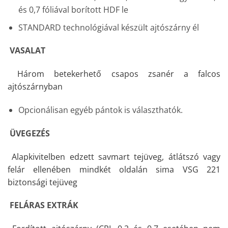
és 0,7 fóliával borított HDF le
STANDARD technológiával készült ajtószárny él
VASALAT
Három betekerhető csapos zsanér a falcos
ajtószárnyban
Opcionálisan egyéb pántok is választhatók.
ÜVEGEZÉS
Alapkivitelben edzett savmart tejüveg, átlátszó vagy
felár ellenében mindkét oldalán sima VSG 221
biztonsági tejüveg
FELÁRAS EXTRÁK