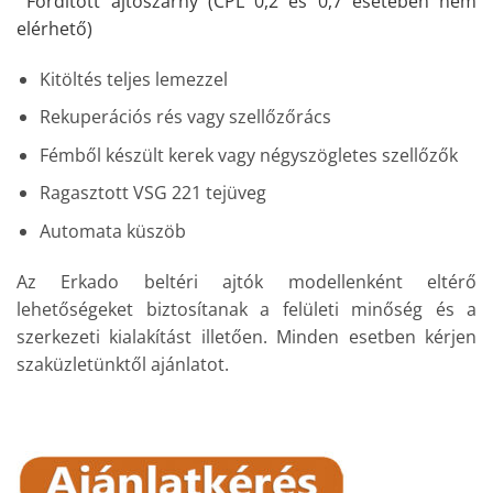
Fordított ajtószárny (CPL 0,2 és 0,7 esetében nem
elérhető)
Kitöltés teljes lemezzel
Rekuperációs rés vagy szellőzőrács
Fémből készült kerek vagy négyszögletes szellőzők
Ragasztott VSG 221 tejüveg
Automata küszöb
Az Erkado beltéri ajtók modellenként eltérő
lehetőségeket biztosítanak a felületi minőség és a
szerkezeti kialakítást illetően. Minden esetben kérjen
szaküzletünktől ajánlatot.