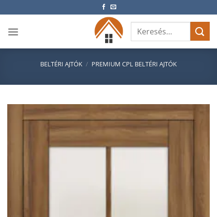
Skip
to
Keresés
content
a
következőre:
BELTÉRI AJTÓK
/
PREMIUM CPL BELTÉRI AJTÓK