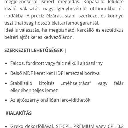
megjelenéséről ismert megoldás. Kopásálló felülete
kiváló választás nagy igénybevételű otthonokba és
irodákba. A precíz élzárás, stabil szerkezet és könnyű
tisztíthatóság hosszú élettartamot garantál.
Ideális választás, ha megbízható, karcálló és esztétikus
beltéri ajtót keres kedvező áron.
SZERKEZETI LEHETŐSÉGEK |
Falcos, fordított vagy falc nélküli ajtószárny
Belső MDF keret két HDF lemezzel borítva
Stabilizáló kitöltés „méhsejtrács” vagy felár
ellenében teljes lemez
Az ajtószárny önállóan lerövidíthetők
KIALAKÍTÁS
Greko dekorfóliával, ST-CPL, PRÉMIUM vagy CPL 0,2