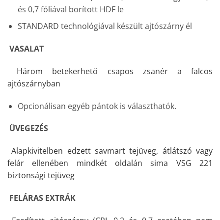
és 0,7 fóliával borított HDF le
STANDARD technológiával készült ajtószárny él
VASALAT
Három betekerhető csapos zsanér a falcos
ajtószárnyban
Opcionálisan egyéb pántok is választhatók.
ÜVEGEZÉS
Alapkivitelben edzett savmart tejüveg, átlátszó vagy
felár ellenében mindkét oldalán sima VSG 221
biztonsági tejüveg
FELÁRAS EXTRÁK