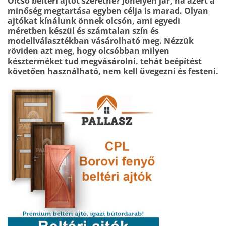
Olcsó beltéri ajtót szeretne? Jóhelyen jár, ha azért a
minőség megtartása egyben célja is marad. Olyan
ajtókat kínálunk önnek olcsón, ami egyedi
méretben készül és számtalan szín és
modellválasztékban vásárolható meg. Nézzük
röviden azt meg, hogy olcsóbban milyen
készterméket tud megvásárolni. tehát beépítést
követően használható, nem kell üvegezni és festeni.