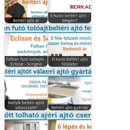
Erkado beltéri ajtó –
Beltéri ajtó ár
Megéri?
Falban futó tolóajtó -
Erkado beltéri ajtó
Eclisse - Scrigno
felületei
Melyik beltéri ajtót
válasszam?
Beltéri ajtó gyártás