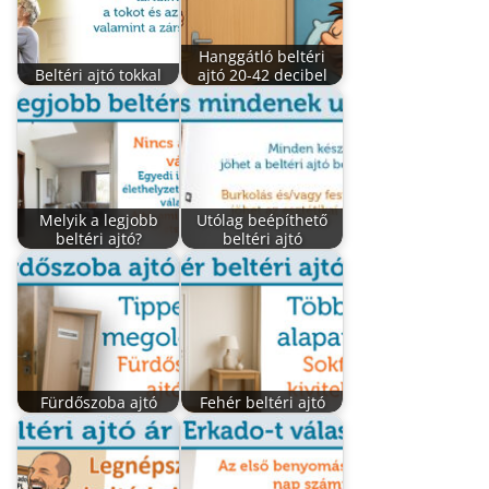
Hanggátló beltéri
Beltéri ajtó tokkal
ajtó 20-42 decibel
Melyik a legjobb
Utólag beépíthető
beltéri ajtó?
beltéri ajtó
Fürdőszoba ajtó
Fehér beltéri ajtó