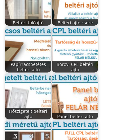
Beltéri tolóajtó
Beltéri ajtó csere
Papírrácsbetétes
Borovi CPL beltéri
beltéri ajtó
ajtó
Hőszigetelt beltéri
ajtó
Panel beltéri ajtó