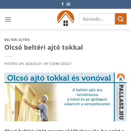
Skip
to
Keresés
content
a
következőre:
BELTÉRI AJTÓK
Olcsó beltéri ajtó tokkal
POSTED ON
2024.02.01.
BY
CSEKE ZSOLT