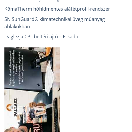
KömaTherm hőhídmentes alátétprofil-rendszer
SN SunGuard® klímatechnikai üveg műanyag
ablakokban
Daglezja CPL beltéri ajtó – Erkado