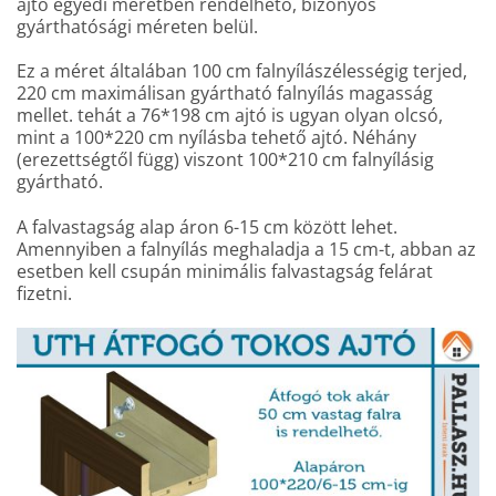
ajtó egyedi méretben rendelhető, bizonyos
gyárthatósági méreten belül.
Ez a méret általában 100 cm falnyílászélességig terjed,
220 cm maximálisan gyártható falnyílás magasság
mellet. tehát a 76*198 cm ajtó is ugyan olyan olcsó,
mint a 100*220 cm nyílásba tehető ajtó. Néhány
(erezettségtől függ) viszont 100*210 cm falnyílásig
gyártható.
A falvastagság alap áron 6-15 cm között lehet.
Amennyiben a falnyílás meghaladja a 15 cm-t, abban az
esetben kell csupán minimális falvastagság felárat
fizetni.