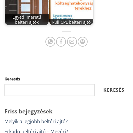
Egyedi méretű
beltéri ajtók
Full CPL beltéri ajtó
Keresés
KERESÉS
Friss bejegyzések
Melyik a legjobb beltéri ajtó?
Erkado beltéri ajtó – Megéri?