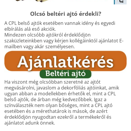
Olcsó beltéri ajtó érdekli?
A CPL belső ajtók esetében vannak idény és egyedi
elbírálás alá eső akciók.
Mindezen olcsóbb ajtókról érdeklődjön
szaküzleteinkben vagy kérjen kollégáinktól ajánlatot E-
mailben vagy akár személyesen.
Ha viszont még olcsóbban szeretné az ajtót
megvásárolni, javaslom a dekorfóliás ajtóinkat, amik
ugyan abban a modellekben érhetők el, mint a CPL
belső ajtók, de árban még kedvezőbbek. Igaz a
színválaszték nem olyan bőséges, mint a CPL ajtó
esetében és a mérethatárok is mások, de azért
érdeklődjön nyugodtan ezekről a termékekről és
ajánlatot adunk önnek.