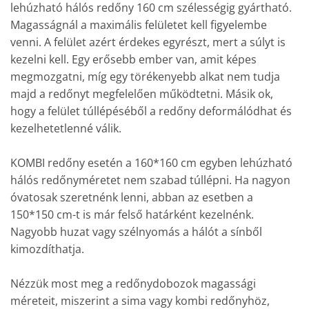
lehúzható hálós redőny 160 cm szélességig gyártható.
Magasságnál a maximális felületet kell figyelembe
venni. A felület azért érdekes egyrészt, mert a súlyt is
kezelni kell. Egy erősebb ember van, amit képes
megmozgatni, míg egy törékenyebb alkat nem tudja
majd a redőnyt megfelelően működtetni. Másik ok,
hogy a felület túllépéséből a redőny deformálódhat és
kezelhetetlenné válik.
KOMBI redőny esetén a 160*160 cm egyben lehúzható
hálós redőnyméretet nem szabad túllépni. Ha nagyon
óvatosak szeretnénk lenni, abban az esetben a
150*150 cm-t is már felső határként kezelnénk.
Nagyobb huzat vagy szélnyomás a hálót a sínből
kimozdíthatja.
Nézzük most meg a redőnydobozok magassági
méreteit, miszerint a sima vagy kombi redőnyhöz,