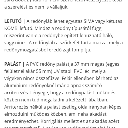
a szerelést és nem is vállaljuk.
LEFUTÓ |
A redőnyláb lehet egyutas SIMA vagy kétutas
KOMBI lefutó. Mindez a redőny típusától függ,
miszerint van-e a redőnybe épített lehúzható háló,
vagy nincs. A redőnyláb a szőrkefét tartalmazza, mely a
redőnymozgatásból eredő zajt tompítja.
PALÁST |
A PVC redőny palástja 37 mm magas (egyes
felületnél akár 55 mm) UV stabil PVC léc, mely a
végeken nincs összefűzve. Felár ellenében kérhető az
alumínium redőnyöknél már alapnak számító
arriterezés. Lényege, hogy a redőnypalást működés
közben nem tud megakadni a kefézett lábakban.
Arriterezés nélkül a palást esetleg oldalirányban képes
elmozdulni működés közben, ami néha akadást
eredményezhet. Korrigálás mellett ez az akadás azért