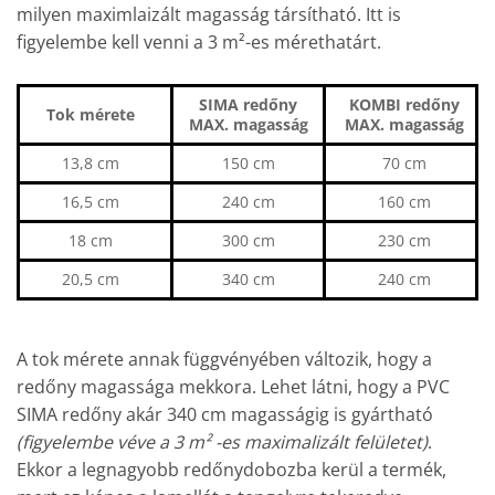
milyen maximlaizált magasság társítható. Itt is
figyelembe kell venni a 3 m²-es mérethatárt.
SIMA redőny
KOMBI redőny
Tok mérete
MAX. magasság
MAX. magasság
13,8 cm
150 cm
70 cm
16,5 cm
240 cm
160 cm
18 cm
300 cm
230 cm
20,5 cm
340 cm
240 cm
A tok mérete annak függvényében változik, hogy a
redőny magassága mekkora. Lehet látni, hogy a PVC
SIMA redőny akár 340 cm magasságig is gyártható
(figyelembe véve a 3 m² -es maximalizált felületet)
.
Ekkor a legnagyobb redőnydobozba kerül a termék,