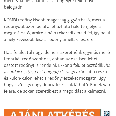
mert ez képes a lamellát a tengelyre tekeredve
befogadni.
KOMBI redőny kisebb magasságig gyártható, mert a
redőnydobozon belül a lehúzható háló tengelye is
megtalálható, amire a háló tekeredik majd fel, így belül
a hely kevesebb lesz a redőnylamellák részére.
Ha a felület túl nagy, de nem szeretnénk egymás mellé
tenni két redőnydobozt, abban az esetben lehet
osztott redőnyt is rendelni. Ekkor a felület osztódik
(ha
az ablak osztása ezt engedi)
két vagy akár több részre
és külön-külön lehet a redőnyrészeket mozgatni úgy,
hogy kívül egy nagy doboz lesz csak látható. Ennek van
felára, de sokan szeretik ezt a megoldást alkalmazni.