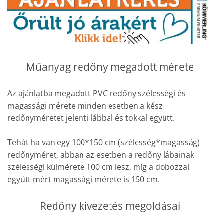
Műanyag redőny megadott mérete
Az ajánlatba megadott PVC redőny szélességi és
magassági mérete minden esetben a kész
redőnyméretet jelenti lábbal és tokkal együtt.
Tehát ha van egy 100*150 cm (szélesség*magasság)
redőnyméret, abban az esetben a redőny lábainak
szélességi külmérete 100 cm lesz, míg a dobozzal
együtt mért magassági mérete is 150 cm.
Redőny kivezetés megoldásai