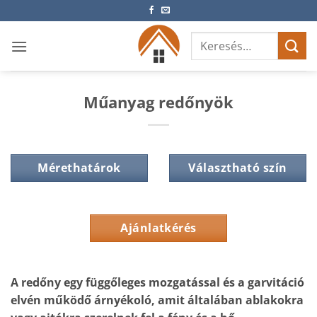
Skip
to
Keresés
content
a
következőre:
Műanyag redőnyök
Mérethatárok
Választható szín
Ajánlatkérés
A redőny egy függőleges mozgatással és a garvitáció
elvén működő árnyékoló, amit általában ablakokra