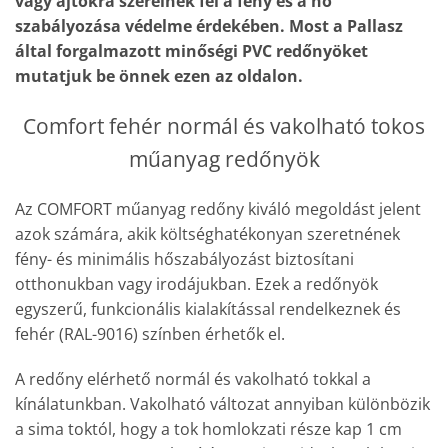
vagy ajtókra szerelnek fel a fény és a hő
szabályozása védelme érdekében. Most a Pallasz
által forgalmazott minőségi PVC redőnyöket
mutatjuk be önnek ezen az oldalon.
Comfort fehér normál és vakolható tokos
műanyag redőnyök
Az COMFORT műanyag redőny kiváló megoldást jelent
azok számára, akik költséghatékonyan szeretnének
fény- és minimális hőszabályozást biztosítani
otthonukban vagy irodájukban. Ezek a redőnyök
egyszerű, funkcionális kialakítással rendelkeznek és
fehér (RAL-9016) színben érhetők el.
A redőny elérhető normál és vakolható tokkal a
kínálatunkban. Vakolható változat annyiban különbözik
a sima toktól, hogy a tok homlokzati része kap 1 cm