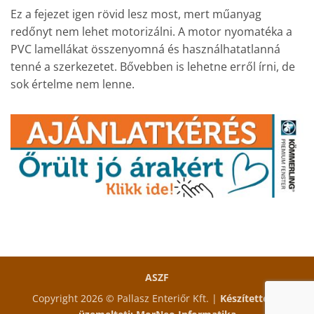
Ez a fejezet igen rövid lesz most, mert műanyag
redőnyt nem lehet motorizálni. A motor nyomatéka a
PVC lamellákat összenyomná és használhatatlanná
tenné a szerkezetet. Bővebben is lehetne erről írni, de
sok értelme nem lenne.
ASZF
Copyright 2026 © Pallasz Enteriőr Kft. |
Készítette és