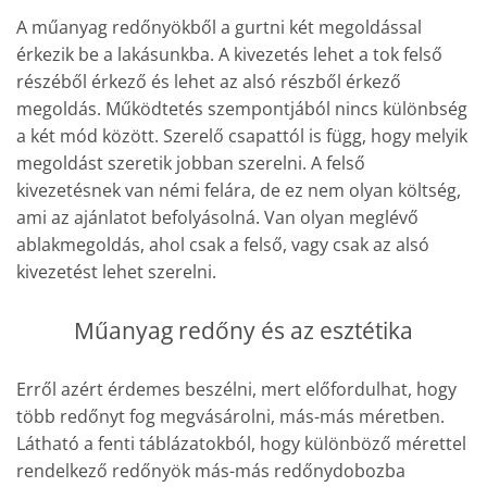
A műanyag redőnyökből a gurtni két megoldással
érkezik be a lakásunkba. A kivezetés lehet a tok felső
részéből érkező és lehet az alsó részből érkező
megoldás. Működtetés szempontjából nincs különbség
a két mód között. Szerelő csapattól is függ, hogy melyik
megoldást szeretik jobban szerelni. A felső
kivezetésnek van némi felára, de ez nem olyan költség,
ami az ajánlatot befolyásolná. Van olyan meglévő
ablakmegoldás, ahol csak a felső, vagy csak az alsó
kivezetést lehet szerelni.
Műanyag redőny és az esztétika
Erről azért érdemes beszélni, mert előfordulhat, hogy
több redőnyt fog megvásárolni, más-más méretben.
Látható a fenti táblázatokból, hogy különböző mérettel
rendelkező redőnyök más-más redőnydobozba