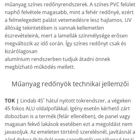
műanyag színes redőnyrendszerek. A színes PVC felület
naphő felvétele magasabb, mint a fehér redőnyé, ezért
a felmelegedett palást vetemedésre lesz hajlamos. UV
állóság tekintetében is vannak kellemetlen
észrevételeink, mert a lamellák színmélysége erősen
megváltozik az idő során. Így színes redőnyt csak és
kizárólagosan
alumínium rendszerben tudjuk átadni önnek
megbízható működés mellett.
Műanyag redőnyök technikai jellemzői
TOK |
Lindab 45˚ hátul nyitott tokrendszer, a végeken
45 fokos ALU oldalpofákkal. Igény esetén kérhető zárt
dobozban is a termék (felár ellenében), de panel vagy
magasan fekvő lakások esetében ezt a megoldást nem
javasoljuk. Az emeleten történő szerelésnél, javításnál a
zárd doboz (hátulról nem szerelhető) veszélyessé teszi