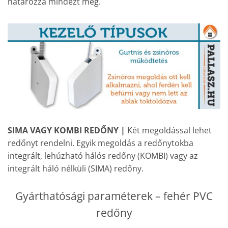
határozza mindezt meg.
SIMA VAGY KOMBI REDŐNY |
Két megoldással lehet
redőnyt rendelni. Egyik megoldás a redőnytokba
integrált, lehúzható hálós redőny (KOMBI) vagy az
integrált háló nélküli (SIMA) redőny.
Gyárthatósági paraméterek – fehér PVC
redőny