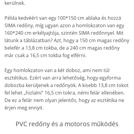
kerülnek.
Példa kedvéért van egy 100*150 cm ablaka és hozzá
SIMA redőny, míg ugyan azon a homlokzaton van egy
160*240 cm erkélyajtója, szintén SIMA redőnnyel. Mit
látunk a táblázatban? Azt, hogy a 150 cm magas redőny
belefér a 13,8 cm tokba, de a 240 cm magas redőny
már csak a 16,5 cm tokba fog elférni.
Egy homlokzaton van a két doboz, ami nem túl
esztétikus. Ezért van arra lehetőség, hogy egyforma
dobozba kerüljenek a redőnyök. A kisebb 13,8 cm tokot
fel lehet „hizlalni” 16,5 cm tokra, némi felár ellenében.
De ez a felár nem olyan jelentős, hogy az esztétika ne
érjen meg ennyit.
PVC redőny és a motoros működés