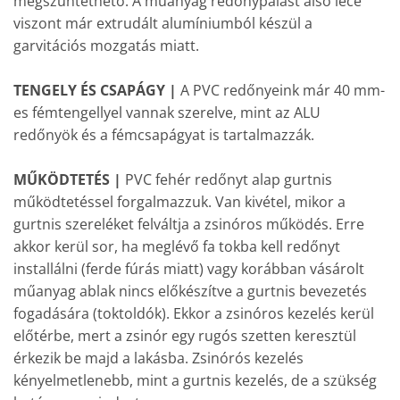
megszüntethető. A műanyag redőnypalást alsó léce
viszont már extrudált alumíniumból készül a
garvitációs mozgatás miatt.
TENGELY ÉS CSAPÁGY |
A PVC redőnyeink már 40 mm-
es fémtengellyel vannak szerelve, mint az ALU
redőnyök és a fémcsapágyat is tartalmazzák.
MŰKÖDTETÉS |
PVC fehér redőnyt alap gurtnis
működtetéssel forgalmazzuk. Van kivétel, mikor a
gurtnis szereléket felváltja a zsinóros működés. Erre
akkor kerül sor, ha meglévő fa tokba kell redőnyt
installálni (ferde fúrás miatt) vagy korábban vásárolt
műanyag ablak nincs előkészítve a gurtnis bevezetés
fogadására (toktoldók). Ekkor a zsinóros kezelés kerül
előtérbe, mert a zsinór egy rugós szetten keresztül
érkezik be majd a lakásba. Zsinórós kezelés
kényelmetlenebb, mint a gurtnis kezelés, de a szükség