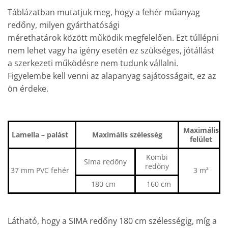
Táblázatban mutatjuk meg, hogy a fehér műanyag
redőny, milyen gyárthatósági
mérethatárok között működik megfelelően. Ezt túllépni
nem lehet vagy ha igény esetén ez szükséges, jótállást
a szerkezeti működésre nem tudunk vállalni.
Figyelembe kell venni az alapanyag sajátosságait, ez az
ön érdeke.
Maximális
Lamella – palást
Maximális szélesség
felület
Kombi
Sima redőny
redőny
37 mm PVC fehér
3 m²
180 cm
160 cm
Látható, hogy a SIMA redőny 180 cm szélességig, míg a