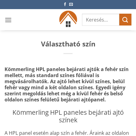
Skip
to
Keresés
content
a
következőre:
Választható szín
Kömmerling HPL paneles bejárati ajtók a fehér szín
mellett, más standard színes fóliával is
megvásárolhatók. Az ajtó lehet kívül színes, belül
fehér vagy mind a két oldalon
színes. Egyedi igény
szerint megoldás lehet még a kívül fehér és belső
oldalon
színes felületű bejárati ajtópanel.
Kömmerling HPL paneles bejárati ajtó
színek
A HPL panel esetén alap szín a fehér. Áraink az oldalon