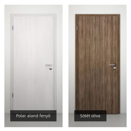
Polar aland fenyő
Sötét oliva