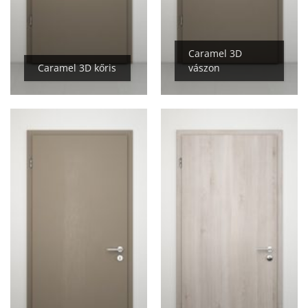
Caramel 3D
Caramel 3D kőris
vászon