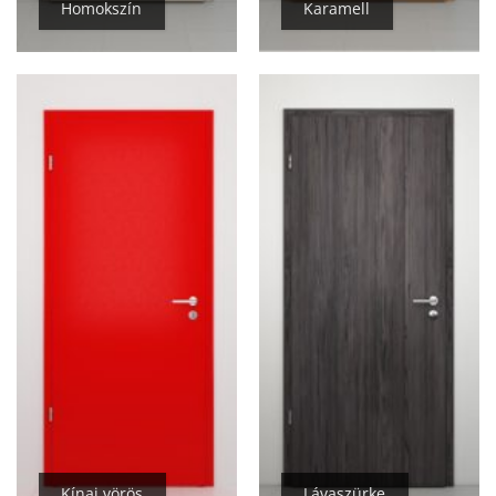
Homokszín
Karamell
Kínai vörös
Lávaszürke