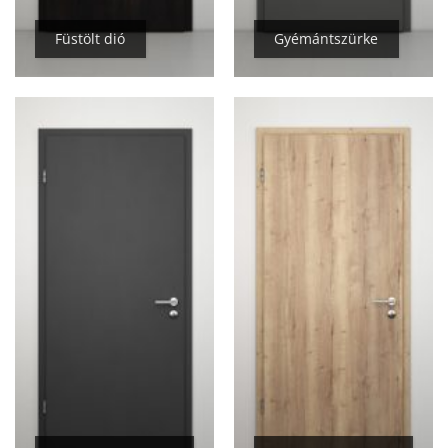
Füstölt dió
Gyémántszürke