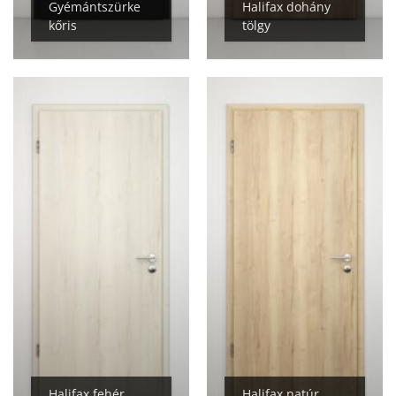
Gyémántszürke
Halifax dohány
kőris
tölgy
Halifax fehér
Halifax natúr