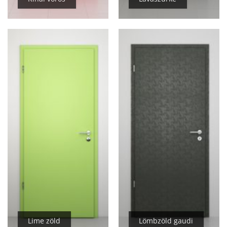
Lime zöld
Lömbzöld gaudi