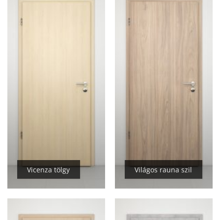
Vicenza tölgy
Világos rauna szil