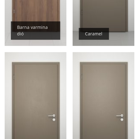
Barna varmina
dió
Caramel