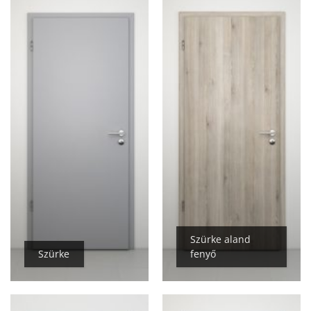
Szürke aland
Szürke
fenyő