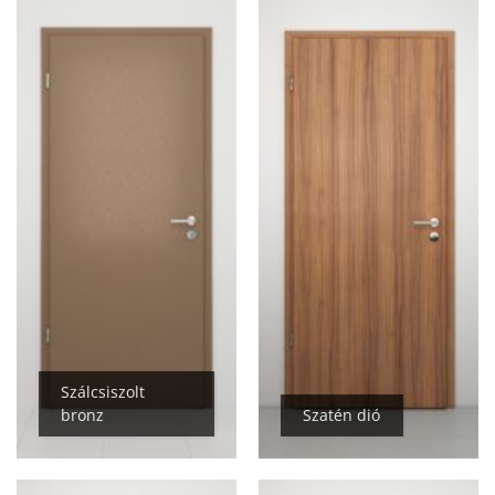
Szálcsiszolt
bronz
Szatén dió