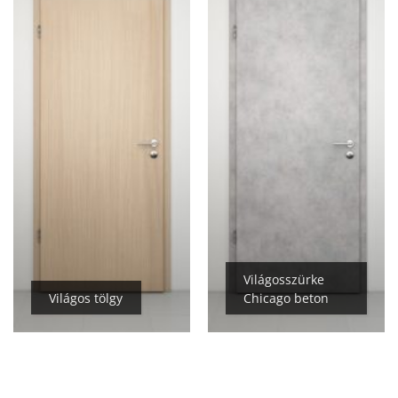
Világosszürke
Világos tölgy
Chicago beton